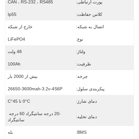
پورت ارتباطی:
CAN ، RS-232 ، RS485
کلاس حفاظت:
Ip55
اتصال به شبکه:
خارج از شبکه
نوع:
LiFePO4
ولتاژ:
48 ولت
ظرفیت:
100Ah
چرخه:
بیش از 2000 بار
پیکربندی سلول:
26650-3600mah-3.2v-4S6P
دمای شارژ:
0°C تا 45°C
-20 درجه سانتیگراد 60 درجه 
دمای تخلیه:
سانتیگراد
BMS:
بله