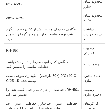
محدوده دمای
0°C+45°C
شارژ
محدوده دمای
-20°C+60°C
تخلیه
یادداشت
هنگامی که دمای محیط بیش از ۴۵ درجه سانتیگراد
درجه حرارت
باشد، تهویه مناسب و از بین رفتن گرما را تضمین
بالا
کنید.
رطوبت
RH<85٪
عملیاتی
هنگامی که رطوبت محیط بیش از 85٪ باشد،
رطوبت بالا
حفاظت مناسب را تضمین کنید
دمای ذخیره
0°C+40°C (80٪ ظرفیت) ، نگهداری طولانی مدت
سازی
توصیه شده: 15-25°C
رطوبت
RH<50٪، حفاظت از اجزای به راحتی اکسید شده را
ذخیره سازی
تضمین می کند
کارکردهای
حفاظت از بیش از حد شارژ، حفاظت از بیش از حد
محافظتی
تخلیه، حفاظت از دمای، عملکرد متعادل