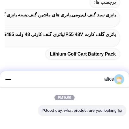
برچسب ها:
باتری سبد گلف لیتیومی,باتری های ماشین گلف,بسته باتری گلف
باتری گلف کارت IP55 48V,باتری گلف کارتی 48 ولت RS232,RS485 باتری های گلف کارت لیتیوم 48v
Lithium Golf Cart Battery Pack
alice
تماس سریع
6:00 PM
آدرس
Good day, what product are you looking for?
جاده پنجم فویوان، پارک صنعتی باتری لیتیوم، منطقه تکنولوژی بالا،
شهر زاوژوانگ، شان دونگ، چین
تلفن