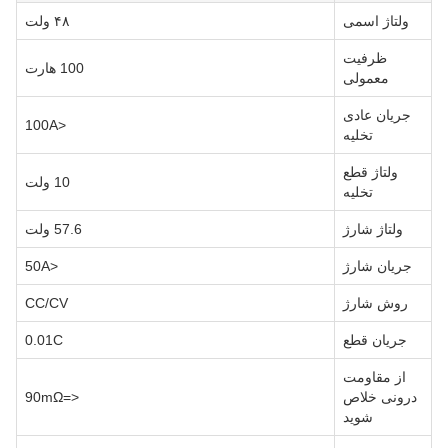
ولتاژ اسمی
۴۸ ولت
ظرفیت
100 هارت
معمولی
جریان عادی
<100A
تخلیه
ولتاژ قطع
10 ولت
تخلیه
ولتاژ شارژ
57.6 ولت
جریان شارژ
<50A
روش شارژ
CC/CV
جریان قطع
0.01C
از مقاومت
درونی خلاص
<=90mΩ
شوید