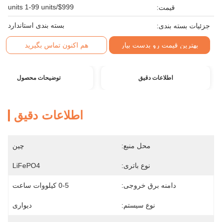
$999/units 1-99 units
قیمت:
بسته بندی استاندارد
جزئیات بسته بندی:
بهترین قیمت رو بدست بیار
هم اکنون تماس بگیرید
اطلاعات دقیق
توضیحات محصول
اطلاعات دقیق
محل منبع:
چین
نوع باتری:
LiFePO4
دامنه برق خروجی:
0-5 کیلووات ساعت
نوع سیستم:
دیواری