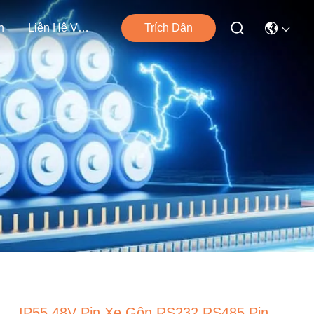
n
Liên Hệ Với Chúng Tôi
Trích Dẫn
IP55 48V Pin Xe Gôn RS232 RS485 Pin