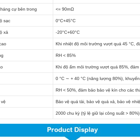
kháng cự bên trong
<= 90mΩ
ộ sạc
0°C+45°C
ộ xả
-20°C+60°C
 cao
Khi nhiệt độ môi trường vượt quá 45 °C, đ
ng
RH < 85%
ao
Khi độ ẩm môi trường vượt quá 85%, đảm 
0 °C ∼ + 40 °C (năng lượng 80%), khuyến c
RH < 50%, đảm bảo bảo vệ kín cho các th
 vệ
Bảo vệ quá tải, bảo vệ quá xả, bảo vệ nhi
2000 chu kỳ (tỷ lệ giữ lại công suất > 80%