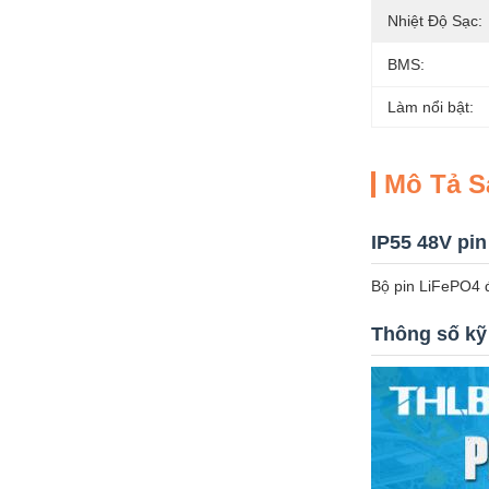
Nhiệt Độ Sạc:
BMS:
Làm nổi bật:
Mô Tả 
IP55 48V pin
Bộ pin LiFePO4 đ
Thông số kỹ