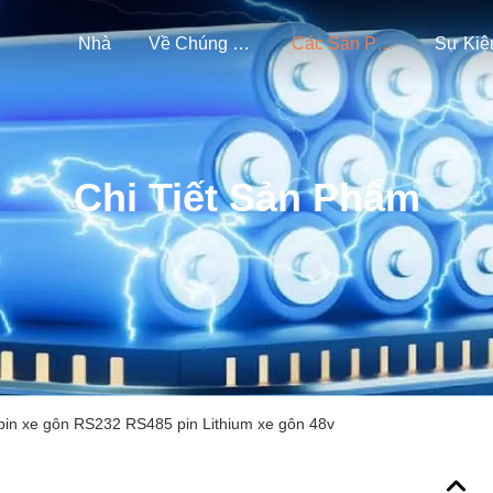
Nhà
Về Chúng Tôi
Các Sản Phẩm
Sự Kiệ
Chi Tiết Sản Phẩm
pin xe gôn RS232 RS485 pin Lithium xe gôn 48v