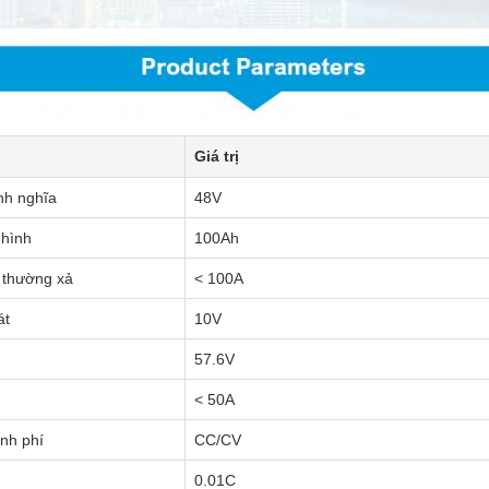
Giá trị
nh nghĩa
48V
 hình
100Ah
 thường xả
< 100A
át
10V
57.6V
< 50A
nh phí
CC/CV
0.01C