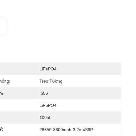
LiFePO4
hống:
Treo Tường
Vệ:
Ip55
LiFePO4
:
100ah
 Ô:
26650-3600mah-3.2v-4S6P