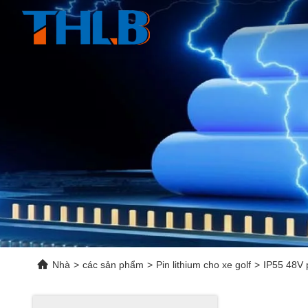
Nhà
>
các sản phẩm
>
Pin lithium cho xe golf
>
IP55 48V 