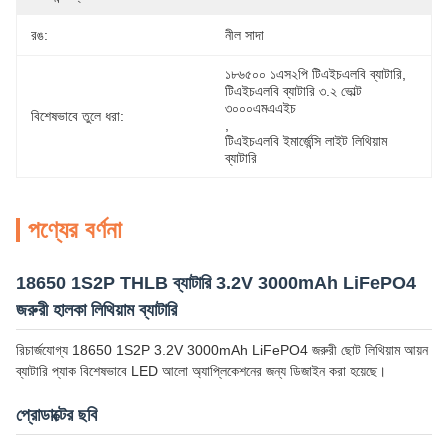
রঙ:
নীল সাদা
১৮৬৫০০ ১এস২পি টিএইচএলবি ব্যাটারি
, 
টিএইচএলবি ব্যাটারি ৩.২ ভোল্ট 
৩০০০এমএএইচ
বিশেষভাবে তুলে ধরা:
, 
টিএইচএলবি ইমার্জেন্সি লাইট লিথিয়াম 
ব্যাটারি
পণ্যের বর্ণনা
18650 1S2P THLB ব্যাটারি 3.2V 3000mAh LiFePO4
জরুরী হালকা লিথিয়াম ব্যাটারি
রিচার্জযোগ্য 18650 1S2P 3.2V 3000mAh LiFePO4 জরুরী ছোট লিথিয়াম আয়ন
ব্যাটারি প্যাক বিশেষভাবে LED আলো অ্যাপ্লিকেশনের জন্য ডিজাইন করা হয়েছে।
প্রোডাক্টের ছবি