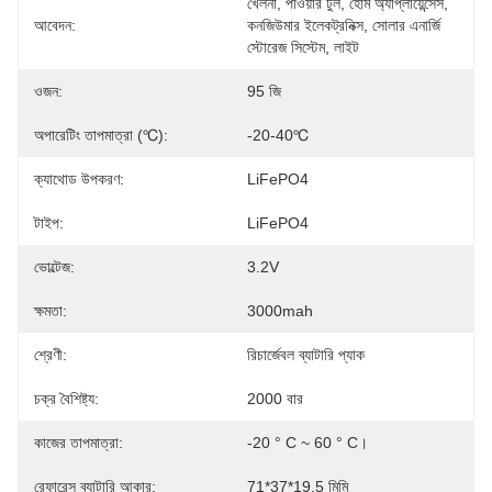
খেলনা, পাওয়ার টুল, হোম অ্যাপ্লায়েন্সেস, 
আবেদন:
কনজিউমার ইলেকট্রনিক্স, সোলার এনার্জি 
স্টোরেজ সিস্টেম, লাইট
ওজন:
95 জি
অপারেটিং তাপমাত্রা (℃):
-20-40℃
ক্যাথোড উপকরণ:
LiFePO4
টাইপ:
LiFePO4
ভোল্টেজ:
3.2V
ক্ষমতা:
3000mah
শ্রেণী:
রিচার্জেবল ব্যাটারি প্যাক
চক্র বৈশিষ্ট্য:
2000 বার
কাজের তাপমাত্রা:
-20 ° C ~ 60 ° C।
রেফারেন্স ব্যাটারি আকার:
71*37*19.5 মিমি