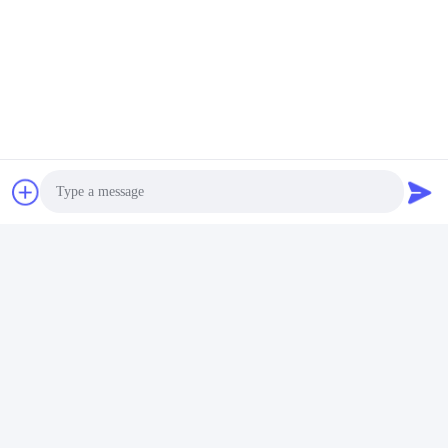
Photo
Video Call
প্রায়শই জিজ্ঞাসিত প্রশ্ন
Audio Call
প্রশ্ন ১। আমি কি মূল্যায়নের জন্য কিছু বিনামূল্যে নমুনা পেতে পারি?