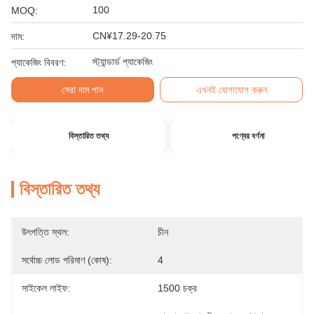
100
MOQ:
CN¥17.29-20.75
দাম:
স্ট্যান্ডার্ড প্যাকেজিং
প্যাকেজিং বিবরণ:
সেরা দাম পান
এখনই যোগাযোগ করুন
বিস্তারিত তথ্য
পণ্যের বর্ণনা
বিস্তারিত তথ্য
উৎপত্তি স্থল:
চীন
সর্বোচ্চ লোড পরিমাণ (কোষ):
4
সাইকেল লাইফ:
1500 চক্র