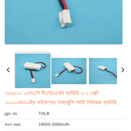
১৮৬৫০০ ১এস২পি টিএইচএলবি ব্যাটারি ৩.২ ভোল্ট
৩০০০এমএএইচ লাইফপো৪ ইমার্জেন্সি লাইট লিথিয়াম ব্যাটারি
THLB
ব্র্যান্ড নাম:
18650-3000mAh
মডেল নম্বর: