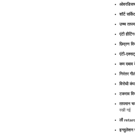
ओवरडिसचार
शॉर्ट सर्कि
उच्च तापम
एंटी हीटिंग
छिद्रण विर
एंटी-एक्सट
कम दबाव क
निरंतर गीली
विरोधी कं
टकराव विर
तापमान चक
रखी गई
लौ retard
इन्सुलेशन 