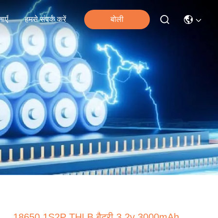
ाएँ
हमसे संपर्क करें
बोली
18650 1S2P THLB बैटरी 3.2v 3000mAh