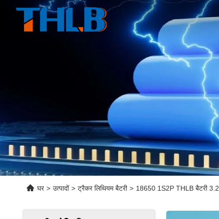
घर
>
उत्पादों
>
ट्रैकर लिथियम बैटरी
>
18650 1S2P THLB बैटरी 3.2v