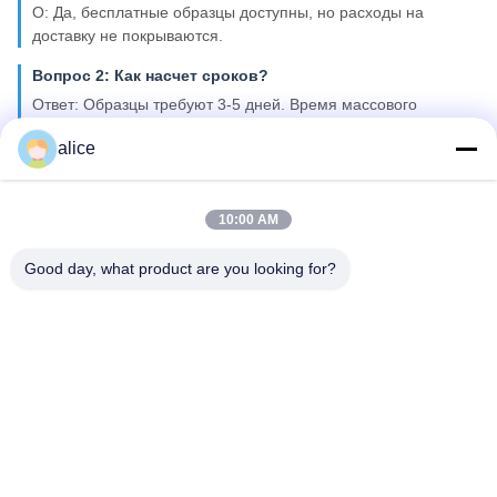
О: Да, бесплатные образцы доступны, но расходы на
доставку не покрываются.
Вопрос 2: Как насчет сроков?
Ответ: Образцы требуют 3-5 дней. Время массового
производства составляет примерно 2-3 недели.
alice
У вас есть лимит MOQ для оптового заказа?
О: Минимальное количество заказов - 100 штук.
10:00 AM
Вопрос 4: Как вы отправляете товары и сколько
времени требуется для прибытия?
Good day, what product are you looking for?
Ответ: Образцы и небольшие пробные заказы: курьерская
доставка с доставкой от двери к двери (6-10 дней).
Q5. Как сделать заказ на литий-ионные элементы?
О: Подтвердить модели клеток, представляющих интерес →
Мы предоставляем спецификации и предложение →
Подтвердить предложение и количество/выпуск PO → Мы
отправляем PI → Производство начинается после
подтверждения депозита/полного платежа.