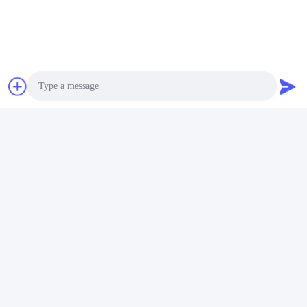
Вопрос 6. Можно ли напечатать свой логотип на
продукте литий-ионных элементов?
О: Да, OEM-услуги приветствуются.
Q7: Вы предлагаете гарантию на продукцию?
О: Да, мы предоставляем 3-5 летную гарантию.
Контактная информация
Photo
Бирки:
Video Call
Батарейка С Литий-Ионными Батареями
Audio Call
Литиевая Батарея В Пкм
Пакет Литий-Ионного Аккумулятора