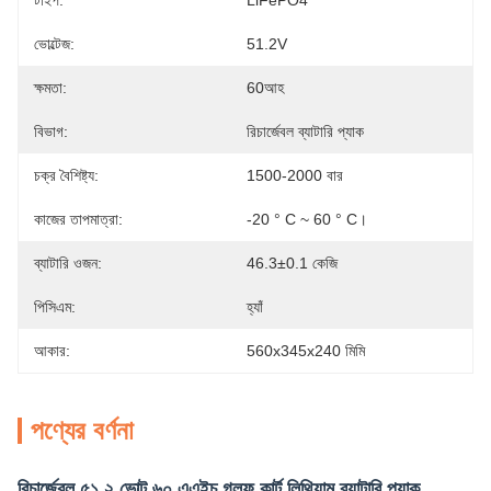
টাইপ:
LiFePO4
ভোল্টেজ:
51.2V
ক্ষমতা:
60আহ
বিভাগ:
রিচার্জেবল ব্যাটারি প্যাক
চক্র বৈশিষ্ট্য:
1500-2000 বার
কাজের তাপমাত্রা:
-20 ° C ~ 60 ° C।
ব্যাটারি ওজন:
46.3±0.1 কেজি
পিসিএম:
হ্যাঁ
আকার:
560x345x240 মিমি
পণ্যের বর্ণনা
রিচার্জেবল ৫১.২ ভোল্ট ৬০ এএইচ গলফ কার্ট লিথিয়াম ব্যাটারি প্যাক