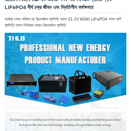
LiFePO4 দীর্ঘ চক্র জীবন এবং স্থিতিশীল কর্মক্ষমতা
সর্বোচ্চ লোড পরিমাণ 4 রিচার্জেবল ব্যাটারি প্যাক 51.2V 60Ah LiFePO4 গলফ কার্ট
ব্যাটারি প্যাক লিথিয়াম আয়ন রিচার্জেবল ব্যাটারি