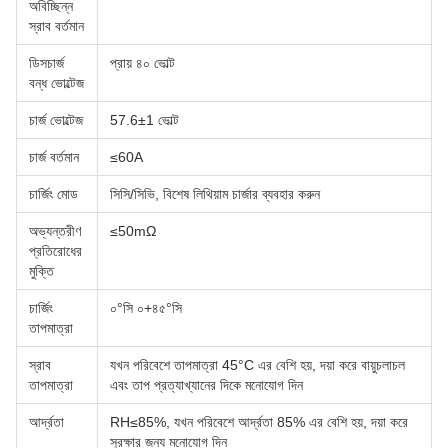
অবিচ্ছিন্ন
স্রাব বর্তমান
ডিসচার্জ
প্রায় ৪০ ভোল্ট
বন্ধ ভোল্টেজ
চার্জ ভোল্টেজ
57.6±1 ভোল্ট
চার্জ বর্তমান
≤60A
চার্জিং মোড
সিসি/সিভি, বিশেষ লিথিয়াম চার্জার ব্যবহার করুন
অভ্যন্তরীণ
≤50mΩ
প্রতিরোধের
মুক্তি
চার্জিং
০°সি ০+৪৫°সি
তাপমাত্রা
স্রাব
যখন পরিবেশে তাপমাত্রা 45°C এর বেশি হয়, দয়া করে বায়ুচলাচল
তাপমাত্রা
এবং তাপ প্রত্যাখ্যানের দিকে মনোযোগ দিন
আর্দ্রতা
RH≤85%, যখন পরিবেশে আর্দ্রতা 85% এর বেশি হয়, দয়া করে
সুরক্ষার জন্য মনোযোগ দিন