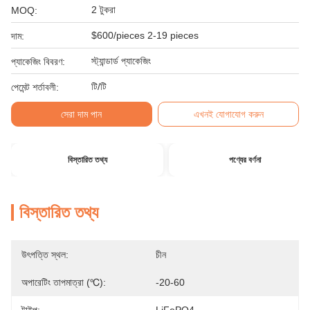
2 টুকরা
MOQ:
$600/pieces 2-19 pieces
দাম:
স্ট্যান্ডার্ড প্যাকেজিং
প্যাকেজিং বিবরণ:
টি/টি
পেমেন্ট শর্তাবলী:
সেরা দাম পান
এখনই যোগাযোগ করুন
বিস্তারিত তথ্য
পণ্যের বর্ণনা
বিস্তারিত তথ্য
উৎপত্তি স্থল:
চীন
অপারেটিং তাপমাত্রা (℃):
-20-60