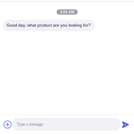
পাঠাতে হবে
D: ডিপোজিট বা সম্পূর্ণ অর্থ প্রদানের নিশ্চিতকরণের পর উৎপাদন শুরু হয়
2:01 AM
প্রশ্ন ৬। লিথিয়াম-আয়ন সেল পণ্যের উপর আমার লোগো প্রিন্ট করা ঠিক আছে কি?
Good day, what product are you looking for?
উত্তরঃ হ্যাঁ। OEM স্বাগত জানানো হয়
প্রশ্ন 7: আপনি কি পণ্যগুলির জন্য গ্যারান্টি প্রদান করেন?
উত্তরঃ হ্যাঁ, 3-5 বছরের ওয়ারেন্টি
ট্যাগ:
লিথিয়াম গল্ফ কার্ট ব্যাটারি
গলফ ট্রলি ব্যাটারি
লিথিয়াম গলফ কার্ট ব্যাটারি প্যাক
দ্রুত যোগাযোগ
ঠিকানা
ফুয়ুয়ান ৫ম রোড, লিথিয়াম ব্যাটারি ইন্ডাস্ট্রিয়াল পার্ক, হাই-টেক জোন, জাওঝুয়াং সিটি,