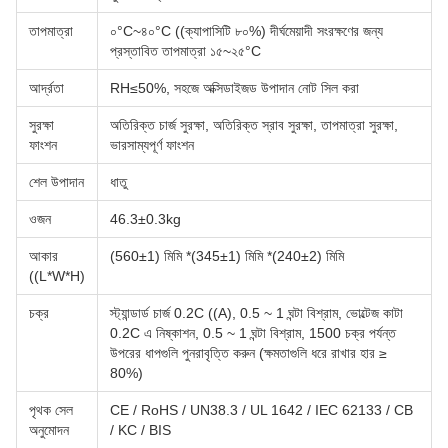
তাপমাত্রা
০°C~৪০°C ((ক্যাপাসিটি ৮০%) দীর্ঘমেয়াদী সংরক্ষণের জন্য
প্রস্তাবিত তাপমাত্রা ১৫~২৫°C
আর্দ্রতা
RH≤50%, সহজে অক্সিডাইজড উপাদান নোট সিল করা
সুরক্ষা
অতিরিক্ত চার্জ সুরক্ষা, অতিরিক্ত স্রাব সুরক্ষা, তাপমাত্রা সুরক্ষা,
ফাংশন
ভারসাম্যপূর্ণ ফাংশন
শেল উপাদান
ধাতু
ওজন
46.3±0.3kg
আকার
(560±1) মিমি *(345±1) মিমি *(240±2) মিমি
((L*W*H)
চক্র
স্ট্যান্ডার্ড চার্জ 0.2C ((A), 0.5 ~ 1 ঘন্টা বিশ্রাম, ভোল্টেজ কাটা
0.2C এ নিষ্কাশন, 0.5 ~ 1 ঘন্টা বিশ্রাম, 1500 চক্র পর্যন্ত
উপরের ধাপগুলি পুনরাবৃত্তি করুন (ক্ষমতাগুলি ধরে রাখার হার ≥
80%)
পৃথক সেল
CE / RoHS / UN38.3 / UL 1642 / IEC 62133 / CB
অনুমোদন
/ KC / BIS