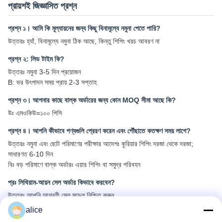
প্রায়শই জিজ্ঞাসিত প্রশ্ন
প্রশ্ন ১। আমি কি মূল্যায়নের জন্য কিছু বিনামূল্যে নমুনা পেতে পারি?
উত্তরঃ হ্যাঁ, বিনামূল্যে নমুনা ঠিক আছে, কিন্তু শিপিং খরচ আবরণ না
প্রশ্ন ২: লিড টাইম কি?
উত্তরঃ নমুনা 3-5 দিন প্রয়োজন
B: ভর উৎপাদন সময় প্রায় 2-3 সপ্তাহ
প্রশ্ন ৩। আপনার কাছে বাল্ক অর্ডারের জন্য কোন MOQ সীমা আছে কি?
উঃ এমওকিউ=১০০ পিসি
প্রশ্ন ৪। আপনি কীভাবে পণ্যগুলি প্রেরণ করেন এবং পৌঁছাতে কতক্ষণ সময় লাগে?
উত্তরঃ নমুনা এবং ছোট পরিমাণের পরীক্ষার আদেশঃ কুরিয়ার শিপিং দরজা থেকে দরজা;
সাধারণত 6-10 দিন
বিঃ বড় পরিমাণে বাল্ক অর্ডারঃ এয়ার শিপিং বা সমুদ্র পরিবহন
প্রঃ লিথিয়াম-আয়ন সেল অর্ডার কিভাবে করবেন?
উত্তরঃ আপনি আগ্রহী সেল মডেল নিশ্চিত করুন
বিঃ আমরা আপনার রেফারেন্সের জন্য সেল স্পেসিফিকেশন এবং সেরা উদ্ধৃতি পাঠাতে
alice
C: আপনি উদ্ধৃতি নিশ্চিত করুন এবং পরিমাণ বা ইস্যু PO জানাতে, আমরা যথাযথভাবে PI