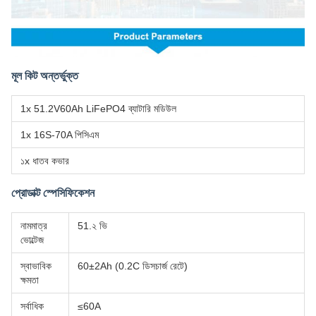
মূল কিট অন্তর্ভুক্ত
1x 51.2V60Ah LiFePO4 ব্যাটারি মডিউল
1x 16S-70A পিসিএম
১x ধাতব কভার
প্রোডাক্ট স্পেসিফিকেশন
নামমাত্র
51.২ ভি
ভোল্টেজ
স্বাভাবিক
60±2Ah (0.2C ডিসচার্জ রেটে)
ক্ষমতা
সর্বাধিক
≤60A