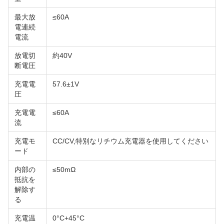
最大放
≤60A
電連続
電流
放電切
約40V
断電圧
充電電
57.6±1V
圧
充電電
≤60A
流
充電モ
CC/CV,特別なリチウム充電器を使用してください
ード
内部の
≤50mΩ
抵抗を
解除す
る
充電温
0°C+45°C