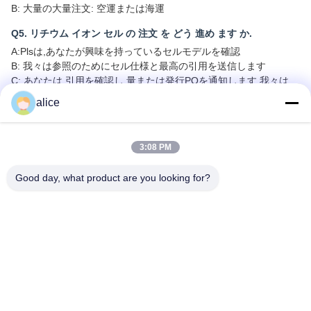
B: 大量の大量注文: 空運または海運
Q5. リチウム イオン セル の 注文 を どう 進め ます か.
A:Plsは,あなたが興味を持っているセルモデルを確認
B: 我々は参照のためにセル仕様と最高の引用を送信します
C: あなたは,引用を確認し,量または発行POを通知します.我々は,
それに応じてPIを送信します.
alice
D: 預金または全額支払いの確認後,生産を開始
Q6. リチウムイオン電池製品に私のロゴを印刷してもいいですか?
3:08 PM
A: はい.OEM は歓迎されます.
Good day, what product are you looking for?
Q7:製品に対する保証はありますか?
A: はい,3〜5年の保証
札:
リチウム ゴルフ カート電池
ゴルフ車用電池
ゴルフカート用リチウム電池パック