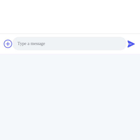
クイックコンタクト
アドレス
富山5丁目,リチウム電池工業公園,ハイテクゾーン,ザオシュア
ング市,山東,中国
テレ
86-632-8059888
Photo
電子メール
Video Call
Alice@thbattery.com
Audio Call
プライバシーポリシー規約
|
地図
| 中国の良質 太陽街灯のリチ