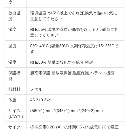
度
放出温
環境温度は45°C以上であれば,換気と熱の排気に
度
注意してください.
湿度
RH≤85%,環境の湿度が85%を超えると,保護に注
意してください
温度
0°C~40°C (容量80%) 長期保存温度は15~25°Cで
す
湿度
RH≤50% 簡単に酸化する成分 密封
保護機
超充電保護,超放電保護,温度保護,バランス機能
能
殻材料
メタル
体重
46.3±0.3kg
サイズ
(560±1) mm *(345±1) mm *(240±2) mm
(L*W*H)
サイク
標準充電0.2C (A) で,休憩0.5~1h,放電0.2Cで電圧