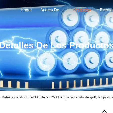
Hogar
Acerca De Nosotros
Productos
Evento
Detalles De Los Producto
>
Batería de litio LiFePO4 de 51.2V 60Ah para carrito de golf, larga vida