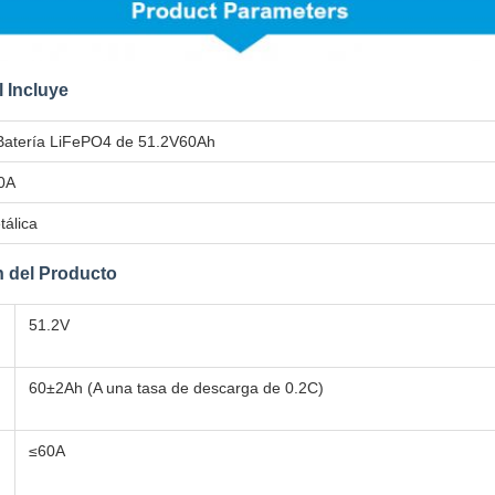
l Incluye
Batería LiFePO4 de 51.2V60Ah
0A
tálica
n del Producto
51.2V
60±2Ah (A una tasa de descarga de 0.2C)
≤60A