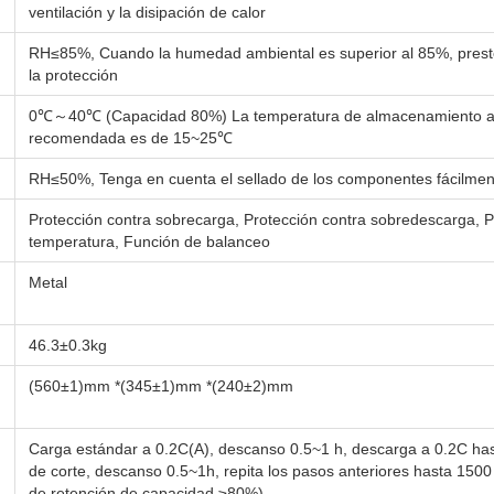
ventilación y la disipación de calor
RH≤85%, Cuando la humedad ambiental es superior al 85%, prest
la protección
0℃～40℃ (Capacidad 80%) La temperatura de almacenamiento a 
recomendada es de 15~25℃
RH≤50%, Tenga en cuenta el sellado de los componentes fácilmen
Protección contra sobrecarga, Protección contra sobredescarga, P
temperatura, Función de balanceo
Metal
46.3±0.3kg
(560±1)mm *(345±1)mm *(240±2)mm
Carga estándar a 0.2C(A), descanso 0.5~1 h, descarga a 0.2C hast
de corte, descanso 0.5~1h, repita los pasos anteriores hasta 1500 
de retención de capacidad ≥80%)