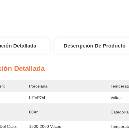
ación Detallada
Descripción De Producto
ión Detallada
en:
Porcelana
Temperatu
LiFePO4
Voltaje:
60Ah
Categoría
Del Ciclo:
1500-2000 Veces
Temperatu