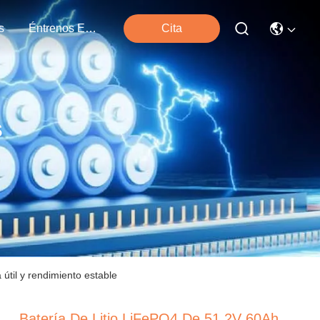
s
Éntrenos En Contacto Con
Cita
s
 útil y rendimiento estable
Batería De Litio LiFePO4 De 51.2V 60Ah