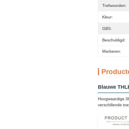
Trefwoorden:
Kleur:
GBS:
Beschuldigd:
Markeren:
Product
Blauwe THLB 
Hoogwaardige 36V
verschillende to