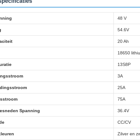
pecificaties
nning
48 V
g
54.6V
citeit
20 Ah
18650 lithiu
uratie
13S8P
ingsstroom
3A
adingsstroom
25A
gsstroom
75A
gesneden Spanning
36.4V
de
CC/CV
kleuren
Zilver en z