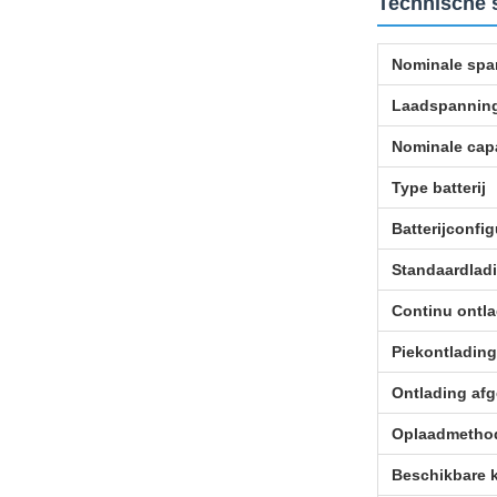
Technische s
Nominale spa
Laadspannin
Nominale capa
Type batterij
Batterijconfig
Standaardlad
Continu ontl
Piekontladin
Ontlading af
Oplaadmetho
Beschikbare 