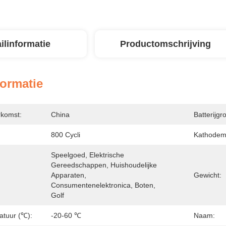
ilinformatie
Productomschrijving
formatie
rkomst:
China
Batterijgro
800 Cycli
Kathodema
Speelgoed, Elektrische 
Gereedschappen, Huishoudelijke 
Apparaten, 
Gewicht:
Consumentenelektronica, Boten, 
Golf
atuur (℃):
-20-60 ℃
Naam: