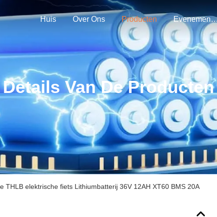
Huis
Over Ons
Producten
Evenemen
Details Van De Producten
e THLB elektrische fiets Lithiumbatterij 36V 12AH XT60 BMS 20A