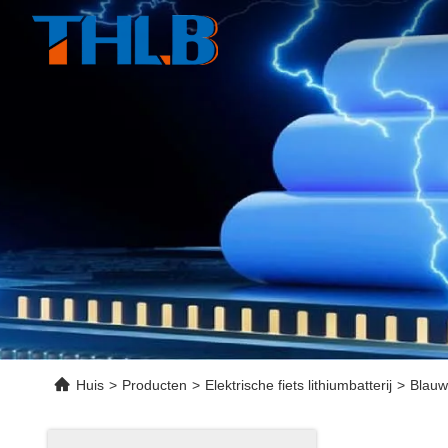
Huis
>
Producten
>
Elektrische fiets lithiumbatterij
>
Blauw