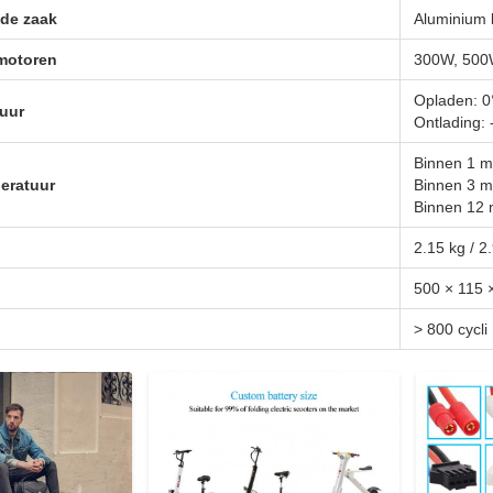
 de zaak
Aluminium 
motoren
300W, 500
Opladen: 0
uur
Ontlading: 
Binnen 1 m
eratuur
Binnen 3 m
Binnen 12 
2.15 kg / 2
500 × 115
> 800 cycli