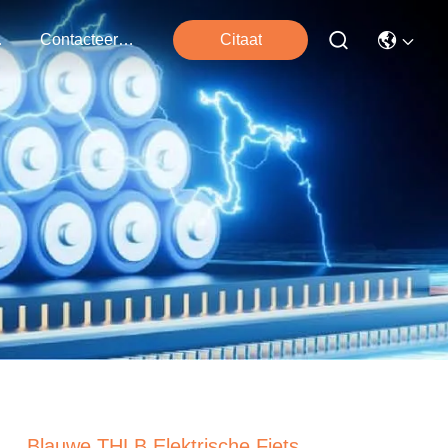
ten
Contacteer Ons
Citaat
Blauwe THLB Elektrische Fiets