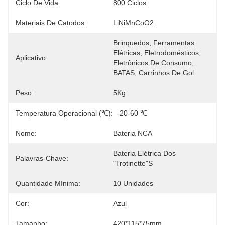
Ciclo De Vida:
800 Ciclos
Materiais De Catodos:
LiNiMnCoO2
Brinquedos, Ferramentas 
Elétricas, Eletrodomésticos, 
Aplicativo:
Eletrônicos De Consumo, 
BATAS, Carrinhos De Gol
Peso:
5Kg
Temperatura Operacional (℃):
-20-60 ℃
Nome:
Bateria NCA
Bateria Elétrica Dos 
Palavras-Chave:
"trotinette"s
Quantidade Mínima:
10 Unidades
Cor:
Azul
Tamanho:
420*115*75mm