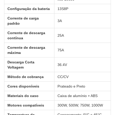
Configuração da bateria
13S8P
Corrente de carga
3A
padrão
Corrente de descarga
25A
contínua
Corrente de descarga
75A
máxima
Descarga Corta
36.4V
Voltagem
Método de cobrança
CC/CV
Cores disponíveis
Prateado e Preto
Materiais do caso
Caixa de alumínio + ABS
Motores compatíveis
300W, 500W, 750W, 1000W
Temperatura de
Carregamento: 0°C a 45°C