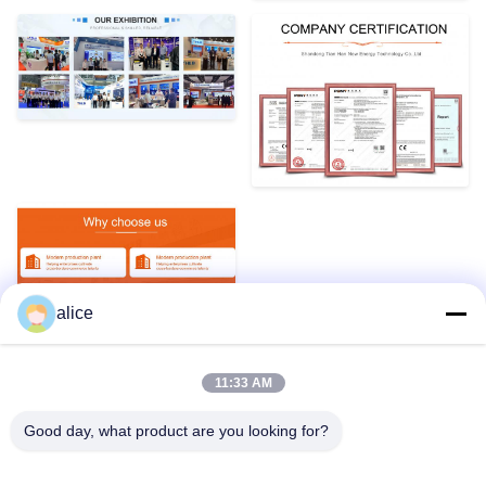
alice
11:33 AM
Etiquetas:
Good day, what product are you looking for?
Bateria Recarregável De Bicicleta
Bateria De Lítio De Ebike