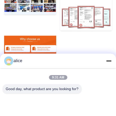
alice
9:31 AM
Etichette:
Good day, what product are you looking for?
Batteria Ricaricabile Per Biciclette
Batteria Al Litio Di Ebike
Batteria Elettrica Della Bicicletta