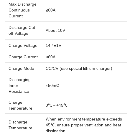
Max Discharge
Continuous
≤60A
Current
Discharge Cut-
About 10V
off Voltage
Charge Voltage
14.4±1V
Charge Current
≤60A
Charge Mode
CC/CV (use special lithium charger)
Discharging
Inner
≤50mΩ
Resistance
Charge
0℃～+45℃
Temperature
When environment temperature exceeds
Discharge
45℃, ensure proper ventilation and heat
Temperature
dissipation