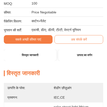
100
MOQ:
Price Negotiable
कीमत:
कार्टन+पैलेट
पैकेजिंग विवरण:
एल/सी, डी/ए, डी/पी, टी/टी, वेस्टर्न यूनियन
भुगतान की शर्तें:
सबसे अच्छी कीमत पाएं
अब संपर्क करें
विस्तृत जानकारी
उत्पाद का वर्णन
विस्तृत जानकारी
उत्पत्ति के प्लेस:
शेडोंग ज़ौज़ुआंग
प्रमाणन:
IEC,CE
solar street light lithium 