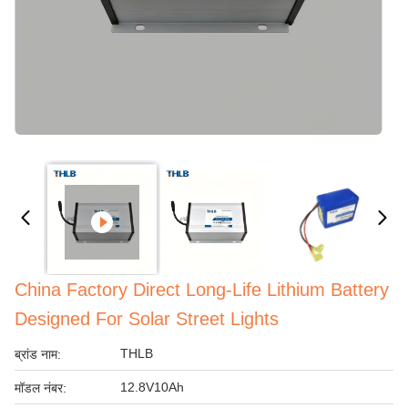
China Factory Direct Long-Life Lithium Battery
Designed For Solar Street Lights
THLB
ब्रांड नाम:
12.8V10Ah
मॉडल नंबर: