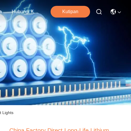
a
Hubungi Kami
Kutipan
t Lights
China Factory Direct Long-Life Lithium