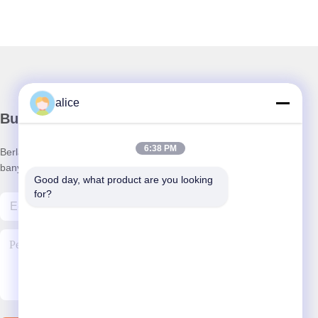
alice
Buletin kami
6:38 PM
Berlangganan buletin kami untuk mendapatkan diskon dan
banyak lagi.
Good day, what product are you looking 
for?