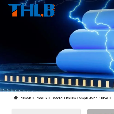
Rumah
>
Produk
>
Baterai Lithium Lampu Jalan Surya
>