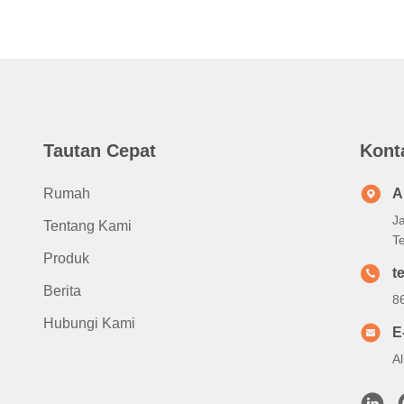
Tautan Cepat
Kont
Rumah
A
J
Tentang Kami
T
Produk
te
Berita
8
Hubungi Kami
E
A