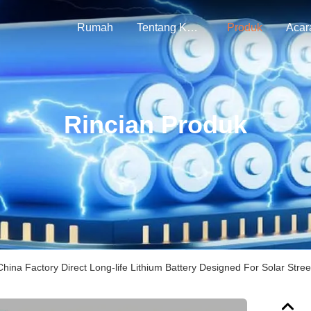
Rumah
Tentang Kami
Produk
Acar
Rincian Produk
China Factory Direct Long-life Lithium Battery Designed For Solar Stree