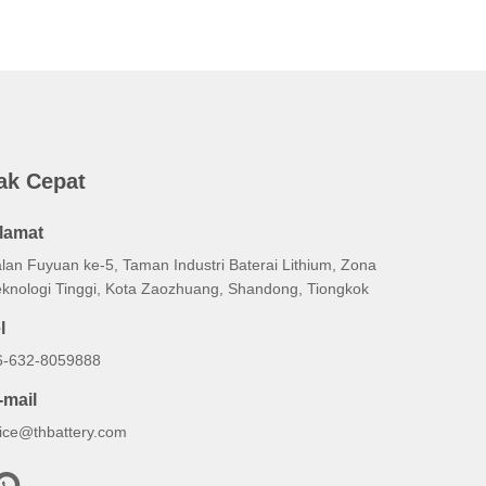
ak Cepat
lamat
alan Fuyuan ke-5, Taman Industri Baterai Lithium, Zona
eknologi Tinggi, Kota Zaozhuang, Shandong, Tiongkok
l
6-632-8059888
-mail
lice@thbattery.com