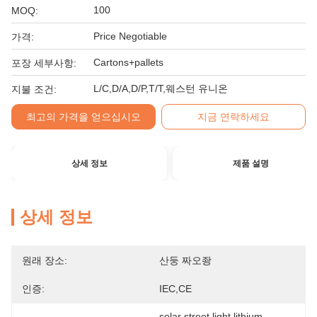
100
MOQ:
Price Negotiable
가격:
Cartons+pallets
포장 세부사항:
L/C,D/A,D/P,T/T,웨스턴 유니온
지불 조건:
최고의 가격을 얻으십시오
지금 연락하세요
상세 정보
제품 설명
상세 정보
원래 장소:
산둥 짜오좡
인증:
IEC,CE
solar street light lithium 