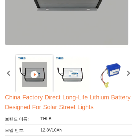
China Factory Direct Long-Life Lithium Battery
Designed For Solar Street Lights
THLB
브랜드 이름:
12.8V10Ah
모델 번호: