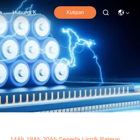
a
Hubungi Kami
Kutipan
14Ah 18Ah 20Ah Sepeda Listrik Baterai