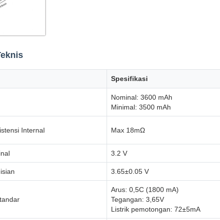
Teknis
Spesifikasi
Nominal: 3600 mAh
Minimal: 3500 mAh
stensi Internal
Max 18mΩ
nal
3.2 V
isian
3.65±0.05 V
Arus: 0,5C (1800 mA)
Standar
Tegangan: 3,65V
Listrik pemotongan: 72±5mA