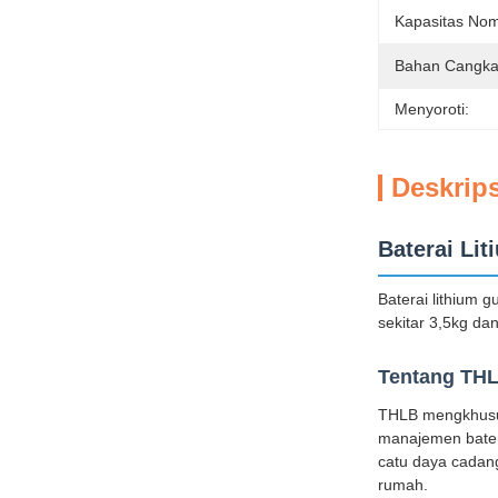
Kapasitas Nom
Bahan Cangka
Menyoroti:
Deskrip
Baterai Lit
Baterai lithium 
sekitar 3,5kg da
Tentang THL
THLB mengkhususk
manajemen batera
catu daya cadang
rumah.