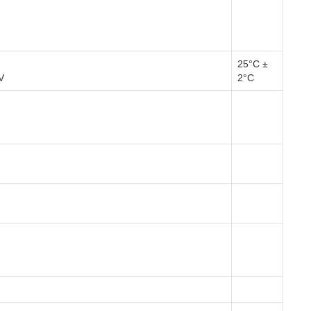
25°C ±
V
2°C