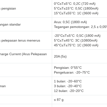
0°C≤T≤5°C: 0,2C (720 mA)
 pengisian
5°C≤T≤15°C: 0,5C (1800mA)
15°C≤T≤55°C: 1C (3600 mA)
Arus: 0,5C (1800 mA)
angan standar
Tegangan pemotongan: 2,5 ± 0,05
-20°C≤T≤5°C: 0,5C (1800 mA)
 pelepasan terus menerus
5°C≤T≤45°C: 3C (10800mA)
45°C≤T≤75°C: 1C (3600 mA)
harge Current (Arus Pelepasan
20A (5s)
Pengisian: 0°55°C
Pengeluaran: -20~75°C
1 bulan: -20~60°C
anan
3 bulan: -20~40°C
12 bulan: -20~20°C
≤ 87 g