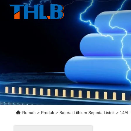
Rumah
>
Produk
>
Baterai Lithium Sepeda Listrik
>
14Ah 