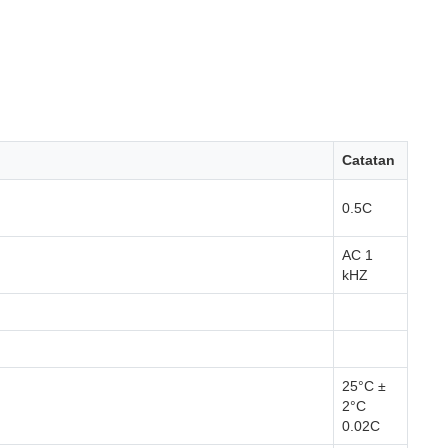
Catatan
0.5C
AC 1
kHZ
25°C ±
2°C
0.02C