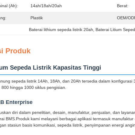
inal (Ah):
14ah/18ah/20ah
Berat:
ng:
Plastik
OEM/OD
Baterai lithium sepeda listrik 20ah
, 
Baterai Litium Seped
si Produk
ium Sepeda Listrik Kapasitas Tinggi
gunung sepeda listrik 14Ah, 18Ah, dan 20Ah tersedia dalam konfigurasi
n 800 hingga 1000 siklus pengisian.
B Enterprise
an diri dalam penelitian, desain, manufaktur, penjualan, dan layanan b
i BMS.Produk kami melayani berbagai aplikasi termasuk manufaktur cer
an stasiun basis komunikasi, sepeda listrik, penyimpanan energi angi