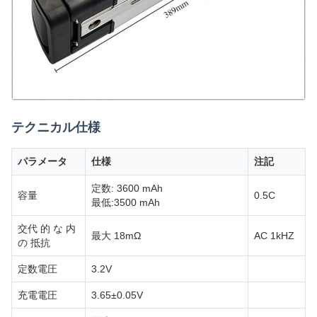
テクニカル仕様
パラメータ
仕様
注記
定数: 3600 mAh
容量
0.5C
最低:3500 mAh
交代 的 な 内
最大 18mΩ
AC 1kHZ
の 抵抗
定数電圧
3.2V
充電電圧
3.65±0.05V