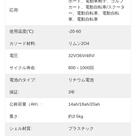
ボート、電動車椅子、ゴルフ
カート、電動自転車/スクータ
応用:
ー、電動自転車、電動自転
車、電動自転車
使用温度(℃):
-20-60
カソード材料:
リムン2O4
電圧:
32V/36V/48V/
サイクル寿命:
800～1000回
電池のタイプ:
リチウム電池
保証:
3年
公称容量（AH）:
14ah/18ah/20ah
重さ:
約3.5kg
シェル材質:
プラスチック