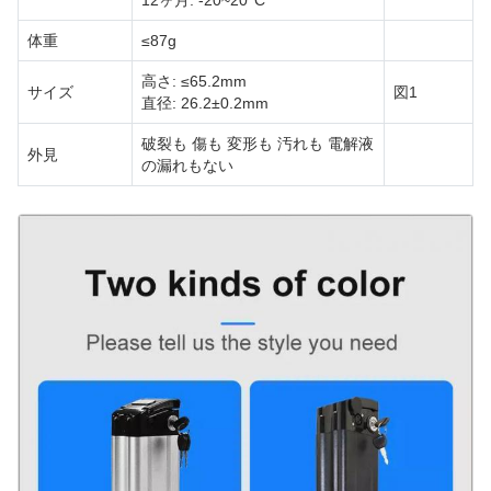
体重
≤87g
高さ: ≤65.2mm
サイズ
図1
直径: 26.2±0.2mm
破裂も 傷も 変形も 汚れも 電解液
外見
の漏れもない