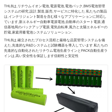
THLBは,リチウムイオン電池,電源電池,電池パック,BMS電池管理
システムの研究,設計,製造,販売,サービスに特化した.私たちの製品
は,インテリジェント製造を含む様々なアプリケーションに対応し
ています,新エネルギー自動車電源電池,自動車のスタート電源,通
信基地局のバックアップ電源,電気自転車,風力と太陽エネルギーの
貯蔵,家庭用蓄電池システムソリューション.
THLBは,確立されたプロセス流程と厳格な品質管理システムを備
えた,先進的なR&Dシステムと試験機器を導入しています.私たちの
先進的な自動化されたリチウム電池生産ラインとPACK自動生産ラ
インは,高い安全性を保証します信頼性と安定性