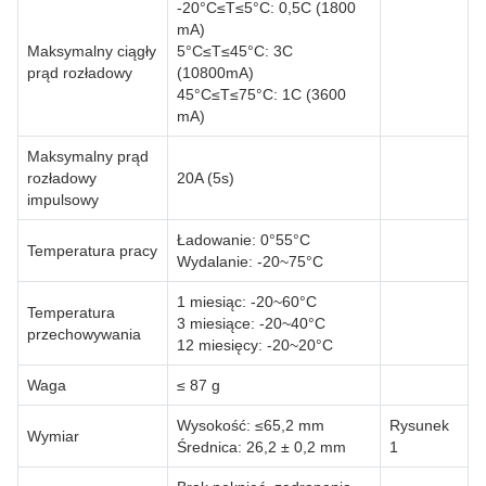
-20°C≤T≤5°C: 0,5C (1800
mA)
Maksymalny ciągły
5°C≤T≤45°C: 3C
prąd rozładowy
(10800mA)
45°C≤T≤75°C: 1C (3600
mA)
Maksymalny prąd
rozładowy
20A (5s)
impulsowy
Ładowanie: 0°55°C
Temperatura pracy
Wydalanie: -20~75°C
1 miesiąc: -20~60°C
Temperatura
3 miesiące: -20~40°C
przechowywania
12 miesięcy: -20~20°C
Waga
≤ 87 g
Wysokość: ≤65,2 mm
Rysunek
Wymiar
Średnica: 26,2 ± 0,2 mm
1