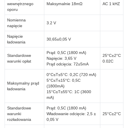
wewnętrznego
Maksymalnie 18mΩ
AC 1 kHZ
oporu
Nomienna
3.2 V
napięcie
Napięcie
30,65±0,05 V
ładowania
Prąd: 0,5C (1800 mA)
Standardowe
25°C±2°C
Napięcie: 3,65 V
warunki opłat
0.02C
Prąd odcięcia: 72±5mA
0°C≤T≤5°C: 0,2C (720 mA)
5°C≤T≤15°C: 0,5C
Maksymalny prąd
(1800mA)
ładowania
15°C≤T≤55°C: 1C (3600
mA)
Standardowe
Prąd: 0,5C (1800 mA)
warunki
Władowanie odcięcie: 2,5 ±
25°C±2°C
rozładowania
0,05 V