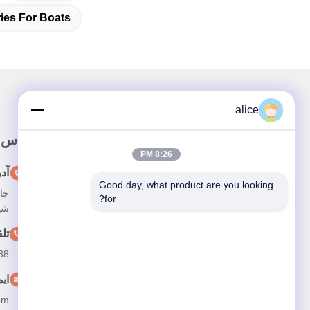
ries For Boats
alice
پيوند سريع
تماس 
8:26 PM
خونه
آد
Good day, what product are you looking 
جاد
درباره ما
for?
شه
محصولات
تل
اخبار
88
با ما تماس بگیرید
ای
om