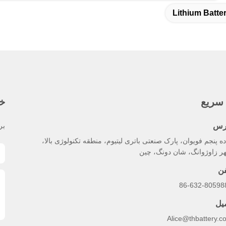
Lithium Batte
سریع
خب
رس
بر
ه پنجم فویوان، پارک صنعتی باتری لیتیوم، منطقه تکنولوژی بالا،
ر زاوژوانگ، شان دونگ، چین
فن
86-632-80598
میل
Alice@thbattery.c