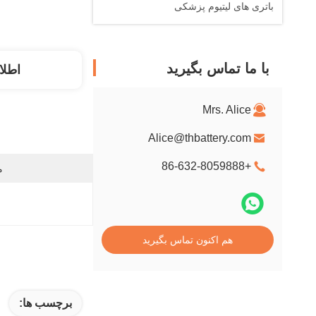
باتری های لیتیوم پزشکی
با ما تماس بگیرید
اطلا
Mrs. Alice
Alice@thbattery.com
+86-632-8059888
م
هم اکنون تماس بگیرید
برچسب ها: