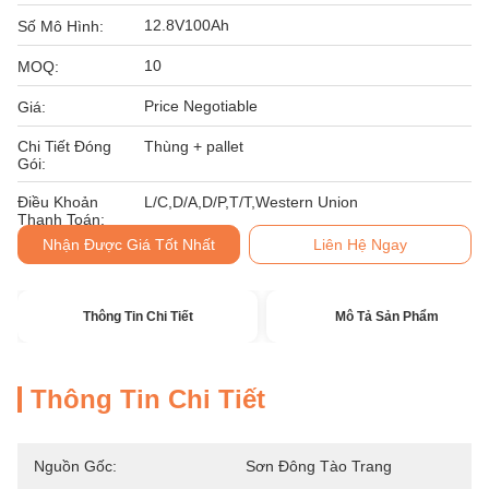
12.8V100Ah
Số Mô Hình:
10
MOQ:
Price Negotiable
Giá:
Chi Tiết Đóng
Thùng + pallet
Gói:
Điều Khoản
L/C,D/A,D/P,T/T,Western Union
Thanh Toán:
Nhận Được Giá Tốt Nhất
Liên Hệ Ngay
Thông Tin Chi Tiết
Mô Tả Sản Phẩm
Thông Tin Chi Tiết
Nguồn Gốc:
Sơn Đông Tào Trang