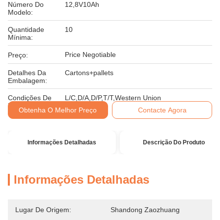
Número Do
12,8V10Ah
Modelo:
Quantidade
10
Mínima:
Price Negotiable
Preço:
Detalhes Da
Cartons+pallets
Embalagem:
Condições De
L/C,D/A,D/P,T/T,Western Union
Pagamento:
Obtenha O Melhor Preço
Contacte Agora
Informações Detalhadas
Descrição Do Produto
Informações Detalhadas
Lugar De Origem:
Shandong Zaozhuang