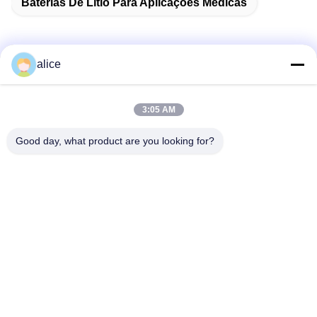
Baterias De Lítio Para Aplicações Médicas
alice
Contato rápido
3:05 AM
Endereço
Good day, what product are you looking for?
Rua Fuyuan 5, Parque Industrial de Baterias de Lítio, Zona
de Alta Tecnologia, Cidade de Zaozhuang, Shandong, China
telefone
86-632-8059888
E-mail
Alice@thbattery.com