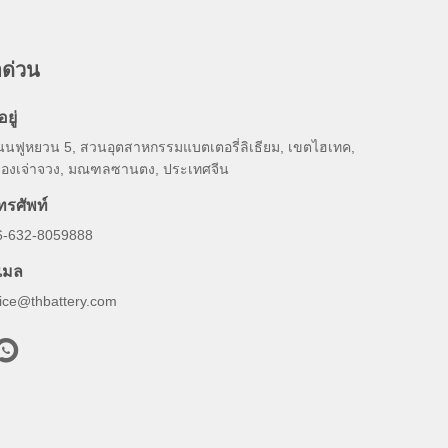
อด่วน
อยู่
นนฟูหยวน 5, สวนอุตสาหกรรมแบตเตอรี่ลิเธียม, เขตไฮเทค,
มืองเจ่าจวง, มณฑลซานตง, ประเทศจีน
ทรศัพท์
6-632-8059888
ีเมล
lice@thbattery.com