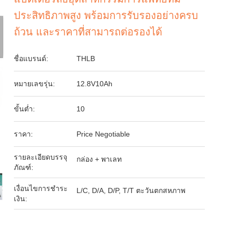
ประสิทธิภาพสูง พร้อมการรับรองอย่างครบ
ถ้วน และราคาที่สามารถต่อรองได้
ชื่อแบรนด์:
THLB
หมายเลขรุ่น:
12.8V10Ah
ขั้นต่ำ:
10
ราคา:
Price Negotiable
รายละเอียดบรรจุ
กล่อง + พาเลท
ภัณฑ์:
เงื่อนไขการชำระ
L/C, D/A, D/P, T/T ตะวันตกสหภาพ
เงิน: