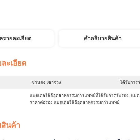
ูลรายละเอียด
คําอธิบายสินค้า
ยละเอียด
ซานตง เซาจวง
ได้รับการร
แบตเตอรี่ลิธีอุตสาหกรรมการแพทย์ที่ได้รับการรับรอง
, 
แบตเ
ราคาต่อรอง แบตเตอรี่ลิธีอุตสาหกรรมการแพทย์
สินค้า