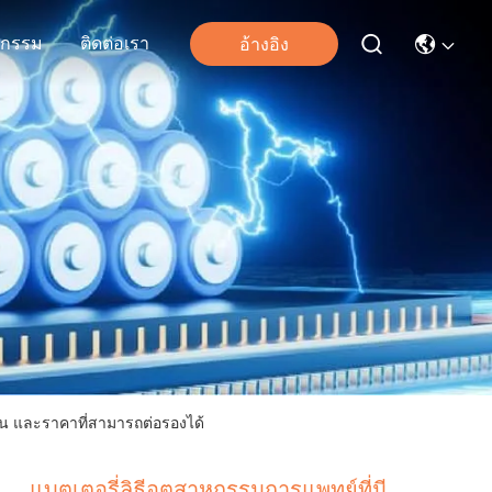
จกรรม
ติดต่อเรา
อ้างอิง
วน และราคาที่สามารถต่อรองได้
แบตเตอรี่ลิธีอุตสาหกรรมการแพทย์ที่มี