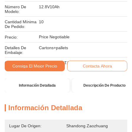
Número De
12.8V10Ah
Modelo:
Cantidad Mínima
10
De Pedido:
Price Negotiable
Precio:
Detalles De
Cartons+pallets
Embalaje:
Condiciones De
LC, D/A, D/P, T/T, Unión Occidental
Consiga El Mejor Precio
Contacta Ahora
Pago:
Información Detallada
Descripción De Producto
Información Detallada
Lugar De Origen:
Shandong Zaozhuang