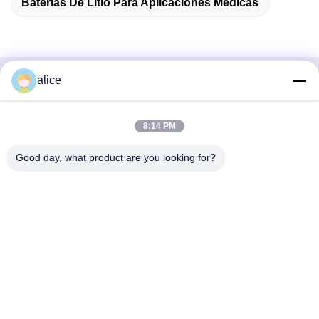
Baterías De Litio Para Aplicaciones Médicas
alice
Contacto Rápido
DIRECCIÓN
8:14 PM
Carretera Fuyuan 5, Parque Industrial de Baterías de Litio,
Good day, what product are you looking for?
Zona de Alta Tecnología, Ciudad de Zaozhuang, Shandong,
China
Tel
86-632-8059888
Correo electrónico
Alice@thbattery.com