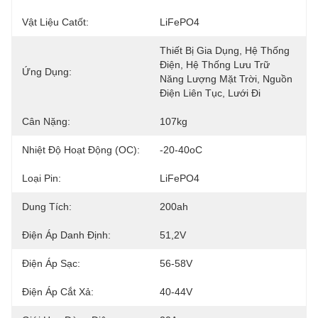
Vật Liệu Catốt:
LiFePO4
Thiết Bị Gia Dụng, Hệ Thống 
Điện, Hệ Thống Lưu Trữ 
Ứng Dụng:
Năng Lượng Mặt Trời, Nguồn 
Điện Liên Tục, Lưới Đi
Cân Nặng:
107kg
Nhiệt Độ Hoạt Động (oC):
-20-40oC
Loại Pin:
LiFePO4
Dung Tích:
200ah
Điện Áp Danh Định:
51,2V
Điện Áp Sạc:
56-58V
Điện Áp Cắt Xả:
40-44V