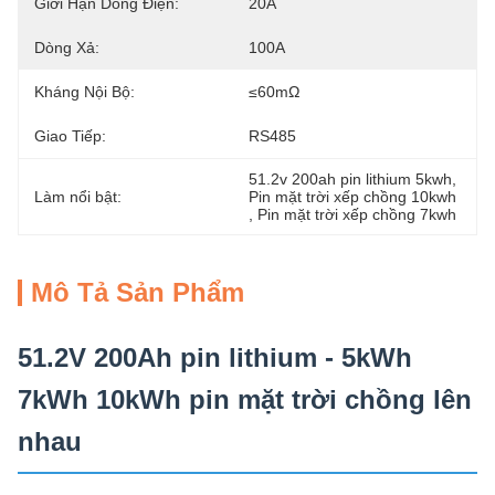
Giới Hạn Dòng Điện:
20A
Dòng Xả:
100A
Kháng Nội Bộ:
≤60mΩ
Giao Tiếp:
RS485
51.2v 200ah pin lithium 5kwh
, 
Làm nổi bật:
Pin mặt trời xếp chồng 10kwh
, 
Pin mặt trời xếp chồng 7kwh
Mô Tả Sản Phẩm
51.2V 200Ah pin lithium - 5kWh
7kWh 10kWh pin mặt trời chồng lên
nhau