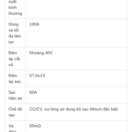
suất
bình
thường
Dòng
100A
xả tối
đa liên
tục
Điện
Khoảng 40V
áp cắt
xả
Điện
57,6±1V
áp sạc
Sạc
60A
hiện tại
Chế độ
CC/CV, vui lòng sử dụng bộ sạc lithium đặc biệt
sạc
Xả
50mΩ
điện