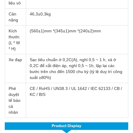
liệu vỏ
Cân
46,3±0,3kg
nặng
Kích
(560±1)mm *(345±1)mm *(240±2)mm
thước
(L * W
* H)
Xe đạp
Sạc tiêu chuẩn ở 0,2C(A), nghỉ 0,5 ~ 1 h, xả ở
0,2C để cắt điện áp, nghỉ 0,5 ~ 1h, lặp lại các
bước trên cho đến 1500 chu kỳ (tỷ lệ duy trì công
suất ≥80%)
Phê
CE / RoHS / UN38.3 / UL 1642 / IEC 62133 / CB /
duyệt
KC / BIS
tế bào
cá
nhân