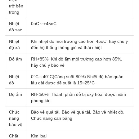
trở bên
trong
Nhiệt
0oC～+45oC
độ sạc
Nhiệt
Khi nhiệt độ môi trường cao hơn 45oC, hãy chú ý
độ xả
đến hệ thống thông gió và thải nhiệt
Độ ẩm
RH<85%, Khi độ ẩm môi trường cao hơn 85%,
hãy chú ý bảo vệ
Nhiệt
0°C～40°C(Công suất 80%) Nhiệt độ bảo quản
độ
lâu dài được đề xuất là 15~25°C
Độ ẩm
RH<50%, Thành phần dễ bị oxy hóa, được niêm
phong kín
Chức
Bảo vệ quá tải, Bảo vệ quá tải, Bảo vệ nhiệt độ,
năng
Chức năng cân bằng
bảo vệ
Chất
Kim loại