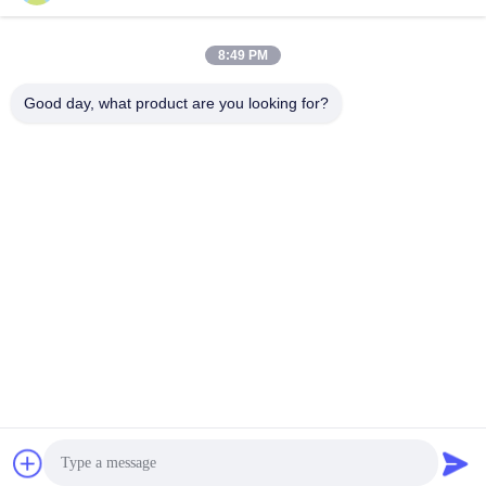
8:49 PM
Good day, what product are you looking for?
Câu hỏi thường gặp
Q1. Tôi có thể có một vài mẫu miễn phí để đánh giá không?
Trả lời: Có, các mẫu miễn phí đều ổn, nhưng không bao gồm chi
phí vận chuyển
Q2. Còn thời gian dẫn đầu thì sao?
A: Mẫu cần 3-5 ngày
B: Thời gian sản xuất hàng loạt khoảng 2-3 tuần
Q3. Bạn có bất kỳ giới hạn moq nào cho đơn hàng số lượng
lớn không?
A: Moq = 100 chiếc
Q4. Bạn gửi hàng bằng cách nào và mất bao lâu để hàng