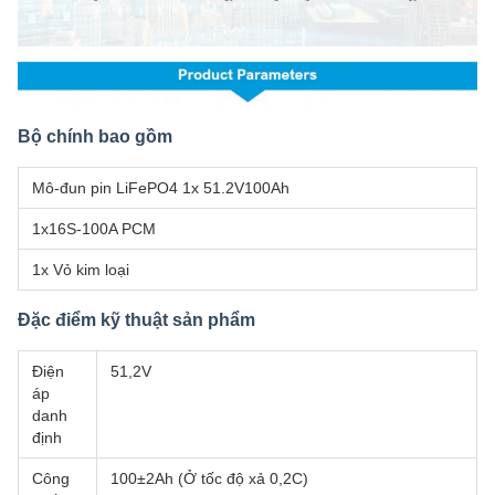
Bộ chính bao gồm
Mô-đun pin LiFePO4 1x 51.2V100Ah
1x16S-100A PCM
1x Vỏ kim loại
Đặc điểm kỹ thuật sản phẩm
Điện
51,2V
áp
danh
định
Công
100±2Ah (Ở tốc độ xả 0,2C)