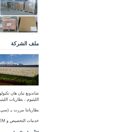
ملف الشركة
الليثيوم ، بطاريات الليثي
بطارياتنا مررت بـ (سي بي) و (سي إي) 
خدمات التخصيص و OEM و ODM متاحة لتلبية متطلباتك الخاصة.