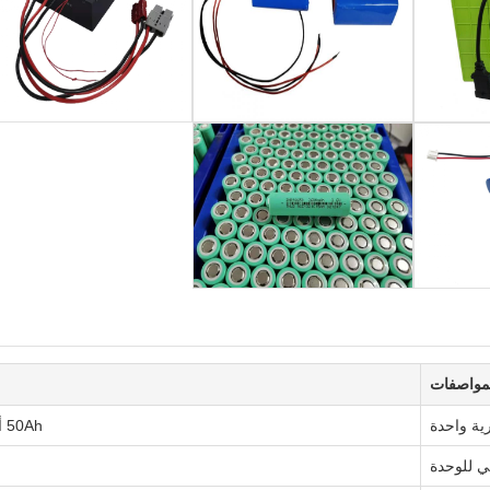
مواصفات
ية واحدة
50Ah أو 1920Wh (384 قطعة 18650 خلايا 1.6Ah في تكوين 12s32p)
ي للوحدة