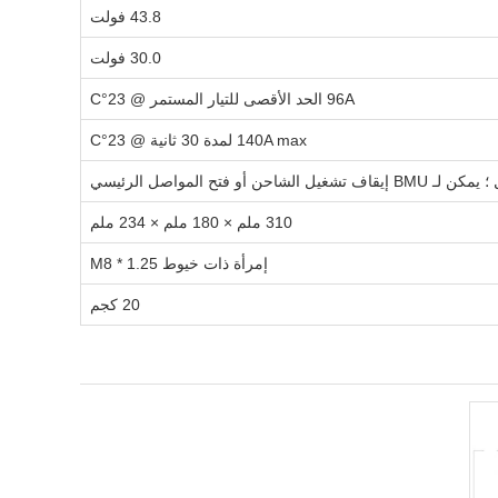
43.8 فولت
30.0 فولت
96A الحد الأقصى للتيار المستمر @ 23°C
140A max لمدة 30 ثانية @ 23°C
310 ملم × 180 ملم × 234 ملم
إمرأة ذات خيوط M8 * 1.25
20 كجم