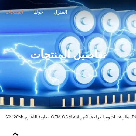
المنزل
حولنا
المنتجات
تفاصيل المنتجات
 الليثيوم 60v 20ah