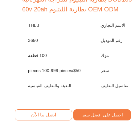
OEM ODM بطارية الليثيوم 60v 20ah
الاسم التجاري:
THLB
رقم الموديل:
3650
موك:
100 قطعة
سعر:
$50/pieces 100-999 pieces
تفاصيل التغليف:
التعبئة والتغليف القياسية
اتصل بنا الآن
احصل على أفضل سعر