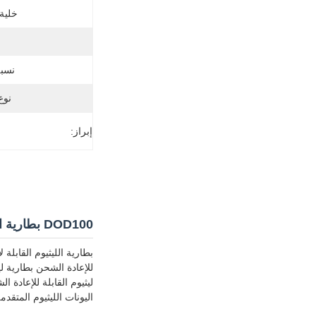
خلية 
نسبة
نوع
إبراز:
DOD100 بطارية الليثيوم للدراجة الكهربائية OEM ODM بطارية الليثيوم 60v 20ah
بطارية الليثيوم القابلة 
للإعادة الشحن بطارية ليث
اليونات الليثيوم المتقدمة