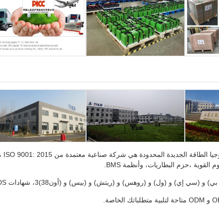
شان
وم القوية ،حزم البطاريات، وأنظمة BMS.
و (ول) و (روهس) و (ريتش) و (بيس) و (أون38)3، شهادات MSDS لضمان معايير الجودة والسلامة العالية.