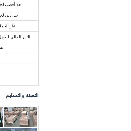
حد أقصى لجه
حد أدنى لجه
تيار الحم
التيار الحالي للح
شح
التعبئة والتسليم