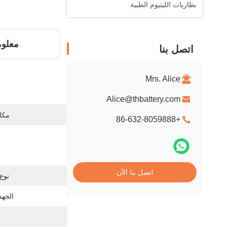
بطاريات الليثيوم الطبية
معلو
اتصل بنا
Mrs. Alice
Alice@thbattery.com
مكان
+86-632-8059888
اتصل بنا الآن
نوع 
الجهد