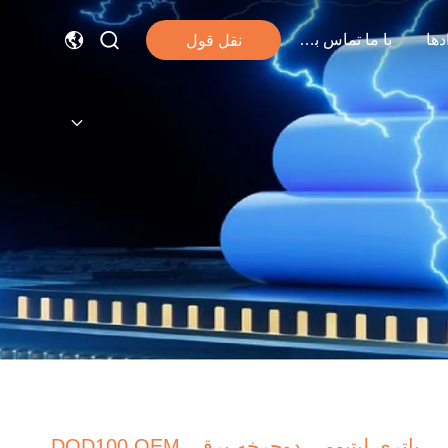
دها
با ما تماس بگیرید
نقل قول
باتری لیتیومی دوچرخه برقی DOD100 OEM