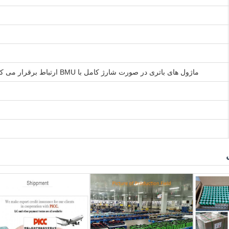
ماژول های باتری در صورت شارژ کامل با BMU ارتباط برقرار می کنند؛ BMU می تواند شارژر را خاموش کند یا تماسگر اصلی را باز کند