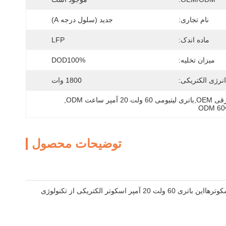
نام تجاری:
جدید (سلول درجه A)
ماده اندک:
LFP
میزان تخلیه:
DOD100%
انرژی الکتریکی:
1800 وات
, 
ODM 60v
توضیحات محصول
باتری لیتیوم ایون قابل شارژ مجدد DOD100 درصد باتری لیتیوم برای موتورسیکلت های الکتریکی و اسکوترهااین باتری 60 ولت 20 آمپر اسکوتر الکتریکی از تکنولوژی