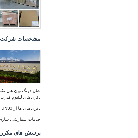
مشخصات شرکت
باتری های لیتیوم قدرت،ب
باتری های ما از CB، CE، UL، RoHS، REACH، BIS، UN38 عبور کرده اند.3، گواهینامه MSDS برای اطمینان از استانداردهای بالاتر کیفیت و ایمنی.
خدمات سفارشی سازی، OEM و ODM برای پاسخگویی به نیازهای خاص شما در دسترس
پرسش های مکرر