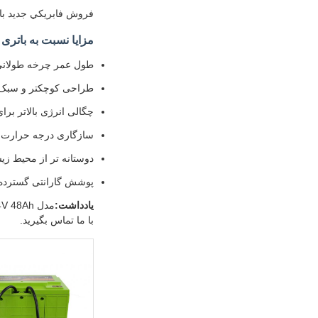
فروش فابريکي جديد باطري لايفپو4 36 ولت سيستم ذخيره ايون ليتيوم براي 
مزایا نسبت به باتر
طول عمر چرخه طولانی
طراحی کوچکتر و سبک 
چگالی انرژی بالاتر بر
سازگاری درجه حرارت 
دوستانه تر از محیط ز
پوشش گارانتی گسترده
يادداشت:
با ما تماس بگیرید.