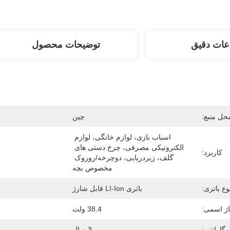
عات دقیق
توضیحات محصول
حل منبع:
چین
اسباب بازی، لوازم خانگی، لوازم 
الکترونیکی مصرفی، چرخ دستی های 
کاربرد:
گلف، زیردریایی، دوچرخه/روروک 
مخصوص بچه
وع باتری:
باتری LI-Ion قابل شارژ
اژ اسمی:
38.4 ولت
گارانتی:
3 سال