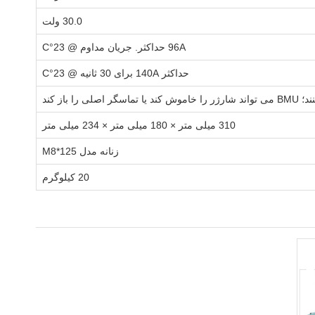
30.0 ولت
96A حداکثر. جریان مداوم @ 23°C
حداکثر 140A برای 30 ثانیه @ 23°C
310 میلی متر × 180 میلی متر × 234 میلی متر
زنانه مدل M8*125
20 کیلوگرم