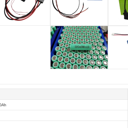
50Ah یا 1920Wh (384 عدد 18650 سلول 1.6Ah