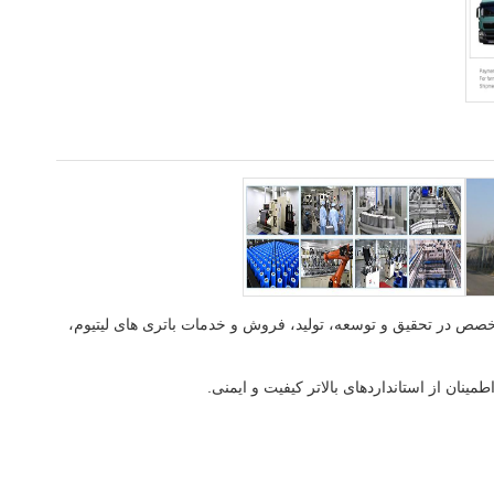
 تیان هان تکنولوژی انرژی جدید شرکت، لمیتد یک تولید کننده گواهینامه ایزو 9001: 2015 متخصص در تحقیق و توسعه، تولید، فروش و خدمات باتری های لیتیوم،