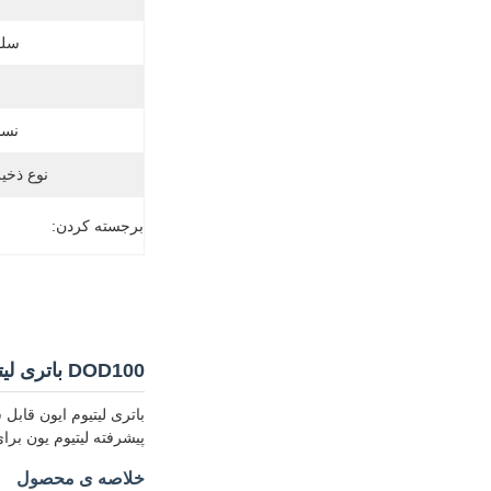
سلو
نسب
نوع ذخی
برجسته کردن:
DOD100 باتری لیتیوم چرخه الکتریکی OEM ODM 60v 20ah باتری لیتیوم
پیشرفته لیتیوم یون برا
خلاصه ی محصول