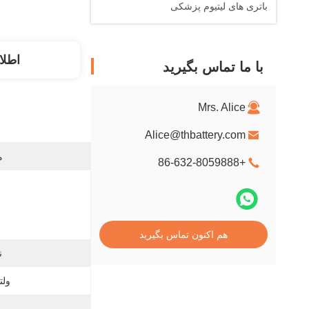
باتری های لیتیوم پزشکی
اطلا
با ما تماس بگیرید
Mrs. Alice
Alice@thbattery.com
م
+86-632-8059888
هم اکنون تماس بگیرید
ن
ولت