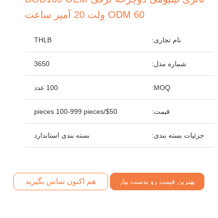
ODM 60 ولت 20 آمپر ساعت
نام تجاری:
THLB
شماره مدل:
3650
MOQ:
100 عدد
قیمت:
$50/pieces 100-999 pieces
جزئیات بسته بندی:
بسته بندی استاندارد
هم اکنون تماس بگیرید
بهترین قیمت رو بدست بیار