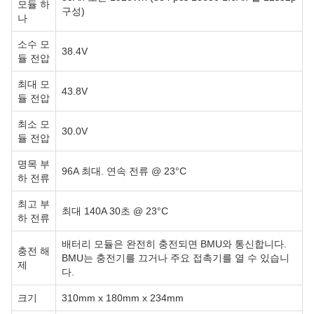
모듈 하
구성)
나
소수 모
38.4V
듈 전압
최대 모
43.8V
듈 전압
최소 모
30.0V
듈 전압
명목 부
96A 최대. 연속 전류 @ 23°C
하 전류
최고 부
최대 140A 30초 @ 23°C
하 전류
배터리 모듈은 완전히 충전되면 BMU와 통신합니다.
충전 해
BMU는 충전기를 끄거나 주요 접촉기를 열 수 있습니
제
다.
크기
310mm x 180mm x 234mm