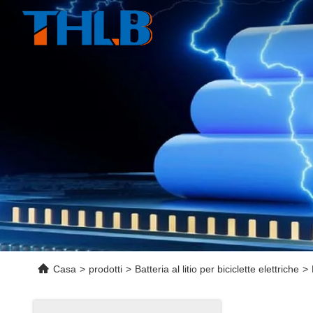
Casa
>
prodotti
>
Batteria al litio per biciclette elettriche
>