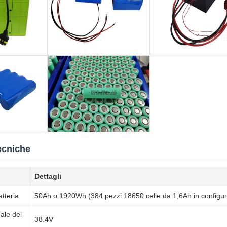
ecniche
Dettagli
tteria
50Ah o 1920Wh (384 pezzi 18650 celle da 1,6Ah in configu
ale del
38.4V