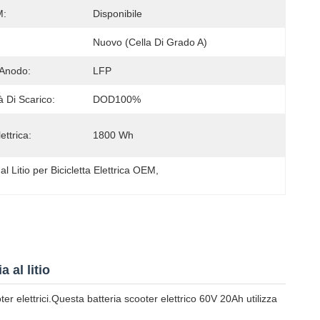
:
Disponibile
Nuovo (cella Di Grado A)
 Anodo:
LFP
à Di Scarico:
DOD100%
ettrica:
1800 Wh
 al Litio per Bicicletta Elettrica OEM
, 
 al litio
ooter elettrici.Questa batteria scooter elettrico 60V 20Ah utilizza