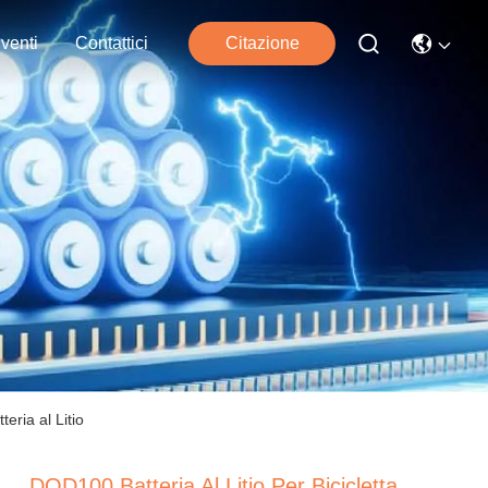
venti
Contattici
Citazione
eria al Litio
DOD100 Batteria Al Litio Per Bicicletta