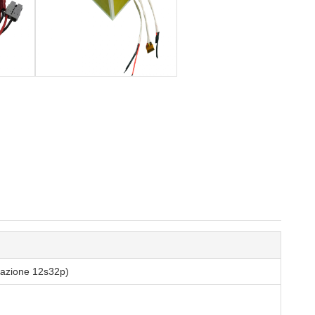
razione 12s32p)