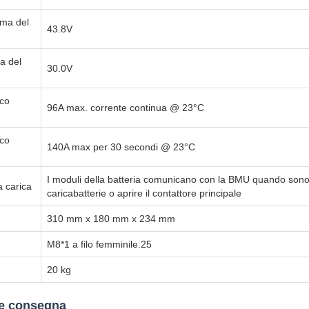
ma del
43.8V
a del
30.0V
ico
96A max. corrente continua @ 23°C
ico
140A max per 30 secondi @ 23°C
I moduli della batteria comunicano con la BMU quando sono
a carica
caricabatterie o aprire il contattore principale
310 mm x 180 mm x 234 mm
M8*1 a filo femminile.25
20 kg
 e consegna