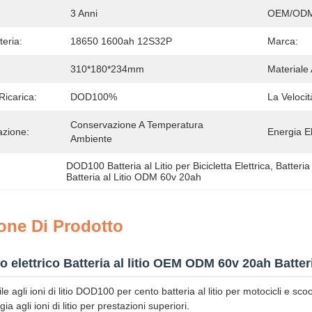
3 Anni
OEM/ODM
teria:
18650 1600ah 12S32P
Marca:
310*180*234mm
Materiale
Ricarica:
DOD100%
La Velocit
Conservazione A Temperatura 
azione:
Energia El
Ambiente
DOD100 Batteria al Litio per Bicicletta Elettrica
, 
Batteria
Batteria al Litio ODM 60v 20ah
one Di Prodotto
 elettrico Batteria al litio OEM ODM 60v 20ah Batteria
ile agli ioni di litio DOD100 per cento batteria al litio per motocicli e sc
a agli ioni di litio per prestazioni superiori.