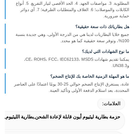
المطلوبة. 3. مواصفات الجهد. 4. الحد الأقصى لتيار التفريغ. 5. أنواع
الكابلات والموصلات؛ 6. الغلاف والمتطلبات الطرفية؛ 7. أي دوائر
حماية ضرورية.
هل بطارياتك ذات سعة حقيقية؟
جميع خلايا البطاريات لدينا هي من الدرجة الأولى، وهي جديدة بنسبة
100%، وتوفر سعة حقيقية كما هو محدد.
ما نوع الشهادات التي لديك؟
يمكننا تقديم شهادات CE، ROHS، FCC، IEC62133، MSDS،
وUN38.3.
ما هو المهلة الزمنية الخاصة بك للإنتاج الضخم؟
عادة، يستغرق الإنتاج الضخم حوالي 25-30 يومًا اعتمادًا على العناصر
المحددة، بعد استلام الدفعة الأولى وتأكيد العينة.
العلامات:
حزمة بطارية ليثيوم أيون قابلة لإعادة الشحن,بطارية الليثيوم,حز