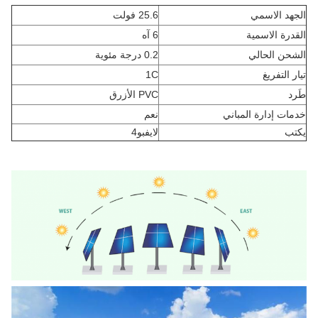
الجهد الاسمي
25.6 فولت
القدرة الاسمية
6 آه
الشحن الحالي
0.2 درجة مئوية
تيار التفريغ
1C
طَرد
PVC الأزرق
خدمات إدارة المباني
نعم
يكتب
لايفبو4