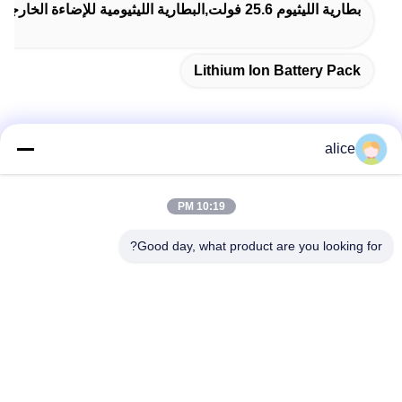
بطارية الليثيوم 25.6 فولت,البطارية الليثيومية للإضاءة الخارجية,بطارية تعقب مباشرة من المصنع
Lithium Ion Battery Pack
alice
الاتصال السريع
10:19 PM
عنوان
Good day, what product are you looking for?
طريق فويوان الخامس، حديقة صناعة بطاريات الليثيوم، المنطقة
عالية التقنية، مدينة زاوزوانغ، شاندونغ، الصين
تيل
86-632-8059888
بريد إلكتروني
Alice@thbattery.com