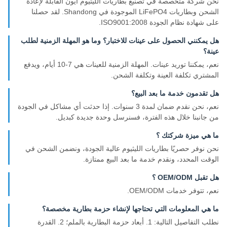
نحن شركة متخصصة في تصنيع بطاريات الليثيوم أيون القابلة لإعادة
الشحن وبطاريات LiFePO4 الموجودة في Shandong. لقد حصلنا
على شهادة نظام الجودة ISO9001:2008.
هل يمكنني الحصول على عينات للاختبار؟ وما هو المهلة الزمنية لطلب
عينة؟
نعم، يمكننا توريد عينات. المهلة الزمنية للعينات هي 7-10 أيام، ويدفع
المشتري تكلفة العينة وتكلفة الشحن.
هل تقدمون خدمة ما بعد البيع؟
نعم، نحن نقدم ضمان لمدة 3 سنوات. إذا حدثت أي مشاكل في الجودة
من جانبنا خلال هذه الفترة، فسنرسل وحدة جديدة كبديل.
ما هي ميزة شركتك ؟
نحن نوفر حصريًا بطاريات الليثيوم عالية الجودة، ونضمن الشحن في
الوقت المحدد، ونقدم خدمة ما بعد البيع ممتازة.
هل تقبل OEM/ODM ؟
نعم، تتوفر خدمات OEM/ODM.
ما هي المعلومات التي تحتاجها لإنشاء حزمة بطارية مخصصة؟
نطلب التفاصيل التالية: 1. أبعاد حزمة البطارية بالملم؛ 2. القدرة