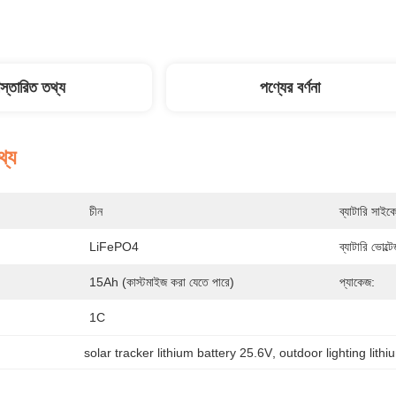
িস্তারিত তথ্য
পণ্যের বর্ণনা
থ্য
চীন
ব্যাটারি সাইক
LiFePO4
ব্যাটারি ভোল্ট
15Ah (কাস্টমাইজ করা যেতে পারে)
প্যাকেজ:
1C
solar tracker lithium battery 25.6V
, 
outdoor lighting lithi