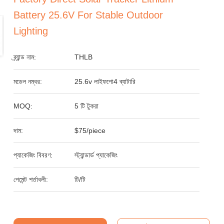
Battery 25.6V For Stable Outdoor
Lighting
ব্র্যান্ড নাম:
THLB
মডেল নম্বর:
25.6v লাইফপো4 ব্যাটারি
MOQ:
5 টি টুকরা
দাম:
$75/piece
প্যাকেজিং বিবরণ:
স্ট্যান্ডার্ড প্যাকেজিং
পেমেন্ট শর্তাবলী:
টি/টি