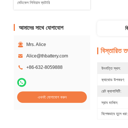
মেডিকেল লিথিয়াম ব্যাটারি
আমাদের সাথে যোগাযোগ
ব
Mrs. Alice
বিস্তারিত ত
Alice@thbattery.com
+86-632-8059888
উৎপত্তি স্থল:
ক্যাথোড উপকরণ:
রেট ক্যাপাসিটি:
এখনই যোগাযোগ করুন
স্রাব বর্তমান:
বিশেষভাবে তুলে ধরা: