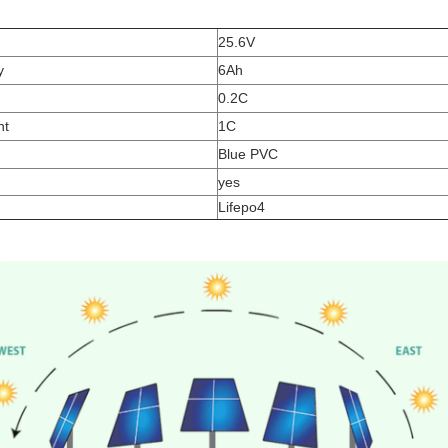
25.6V
y
6Ah
0.2C
nt
1C
Blue PVC
yes
Lifepo4