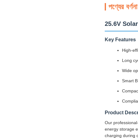
পণ্যের বর্ণনা
25.6V Solar
Key Features
High-eff
Long cyc
Wide op
Smart B
Compact
Complian
Product Descr
Our professional-
energy storage ef
charging during 