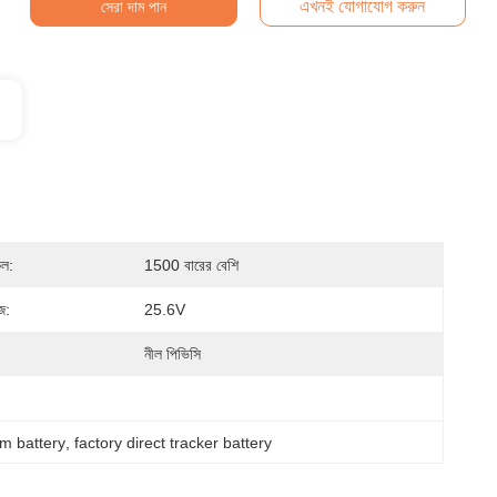
এখনই যোগাযোগ করুন
সেরা দাম পান
েল:
1500 বারের বেশি
েজ:
25.6V
নীল পিভিসি
um battery
, 
factory direct tracker battery