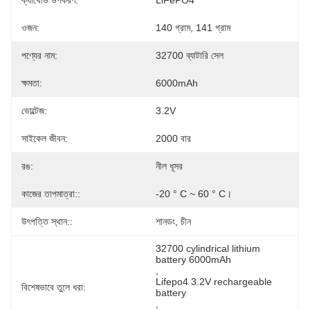
ক্যাথোড উপকরণ:
LiFePO4
ওজন:
140 গ্রাম, 141 গ্রাম
পণ্যের নাম:
32700 ব্যাটারি সেল
ক্ষমতা:
6000mAh
ভোল্টেজ:
3.2V
সাইকেল জীবন:
2000 বার
রঙ:
নীল ধূসর
কাজের তাপমাত্রা::
-20 ° C ~ 60 ° C।
উৎপত্তি স্থান::
শানডং, চীন
32700 cylindrical lithium 
battery 6000mAh
, 
Lifepo4 3.2V rechargeable 
বিশেষভাবে তুলে ধরা:
battery
, 