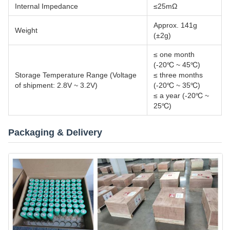
Internal Impedance
≤25mΩ
Approx. 141g
Weight
(±2g)
≤ one month
(-20℃ ~ 45℃)
Storage Temperature Range (Voltage
≤ three months
of shipment: 2.8V ~ 3.2V)
(-20℃ ~ 35℃)
≤ a year (-20℃ ~
25℃)
Packaging & Delivery