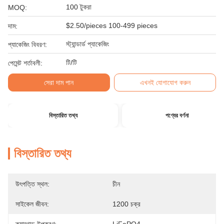
100 টুকরা
MOQ:
$2.50/pieces 100-499 pieces
দাম:
স্ট্যান্ডার্ড প্যাকেজিং
প্যাকেজিং বিবরণ:
টি/টি
পেমেন্ট শর্তাবলী:
সেরা দাম পান
এখনই যোগাযোগ করুন
বিস্তারিত তথ্য
পণ্যের বর্ণনা
বিস্তারিত তথ্য
উৎপত্তি স্থল:
চীন
সাইকেল জীবন:
1200 চক্র