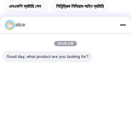
এলএফপি ব্যাটারি সেল
সিলিন্ড্রিক লিথিয়াম-আইন ব্যাটারি
alice
দ্রুত যোগাযোগ
10:49 AM
ঠিকানা
Good day, what product are you looking for?
ফুয়ুয়ান ৫ম রোড, লিথিয়াম ব্যাটারি ইন্ডাস্ট্রিয়াল পার্ক, হাই-টেক জোন, জাওঝুয়াং সিটি,
শানডং, চীন
টেল
86-632-8059888
ই-মেইল
Alice@thbattery.com