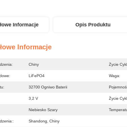
łowe Informacje
Opis Produktu
łowe Informacje
dzenia:
Chiny
Życie Cykl
odowe:
LiFePO4
Waga:
tu:
32700 Ogniwo Baterii
Pojemnoś
3,2 V
Życie Cykl
Niebiesko Szary
Temperatu
dzenia::
Shandong, Chiny