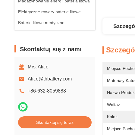
Magazynowanie energii bateria litowa
Elektryczne rowery baterie litowe
Baterie litowe medyczne
Szczegó
Skontaktuj się z nami
Szczegó
Mrs. Alice
Miejsce Pocho
Alice@thbattery.com
Materiały Kat
+86-632-8059888
Nazwa Produk
Woltaż:
Kolor:
Skontaktuj się teraz
Miejsce Pocho