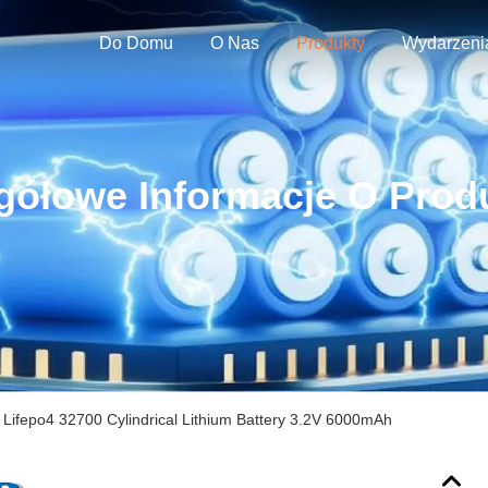
Do Domu
O Nas
Produkty
Wydarzeni
gółowe Informacje O Prod
Lifepo4 32700 Cylindrical Lithium Battery 3.2V 6000mAh