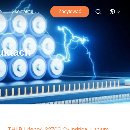
a
Skontaktuj Się Z Nami
Zacytować
uktach
THLB Lifepo4 32700 Cylindrical Lithium