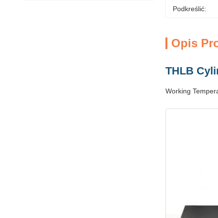
Podkreślić:
Opis Pr
THLB Cyli
Working Tempera