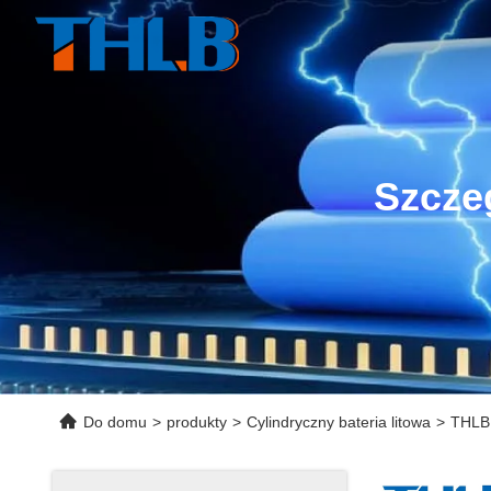
Szcze
Do domu
>
produkty
>
Cylindryczny bateria litowa
>
THLB 