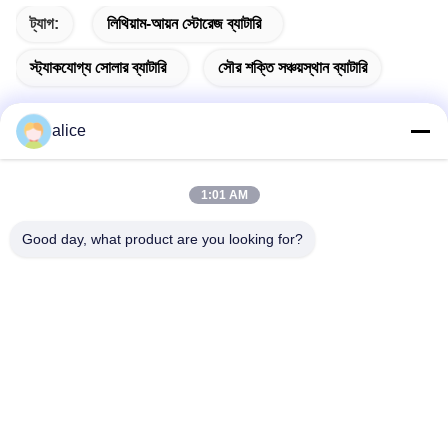
ট্যাগ:
লিথিয়াম-আয়ন স্টোরেজ ব্যাটারি
স্ট্যাকযোগ্য সোলার ব্যাটারি
সৌর শক্তি সঞ্চয়স্থান ব্যাটারি
alice
দ্রুত যোগাযোগ
1:01 AM
Good day, what product are you looking for?
ঠিকানা
ফুয়ুয়ান ৫ম রোড, লিথিয়াম ব্যাটারি ইন্ডাস্ট্রিয়াল পার্ক, হাই-টেক জোন, জাওঝুয়াং সিটি,
শানডং, চীন
টেল
86-632-8059888
ই-মেইল
Alice@thbattery.com