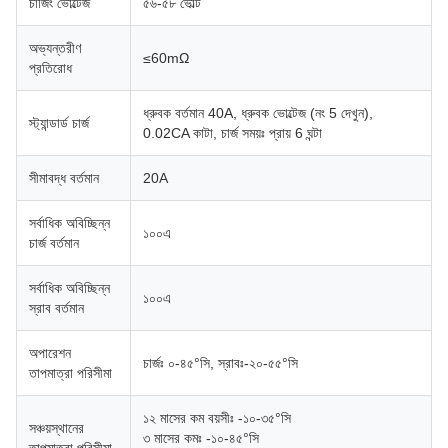
চার্জিং ভোল্টেজ
৫৬-৫৮ ভোল্ট
অভ্যন্তরীণ
≤60mΩ
প্রতিরোধ
ধ্রুবক বর্তমান 40A, ধ্রুবক ভোল্টেজ (নং 5 দেখুন),
স্ট্যান্ডার্ড চার্জ
0.02CA কাটা, চার্জ সময়ঃ প্রায় 6 ঘন্টা
সীমাবদ্ধ বর্তমান
20A
সর্বাধিক অবিচ্ছিন্ন
১০০এ
চার্জ বর্তমান
সর্বাধিক অবিচ্ছিন্ন
১০০এ
স্রাব বর্তমান
অপারেশন
চার্জঃ ০-৪৫°সি, স্রাবঃ-২০-৫৫°সি
তাপমাত্রা পরিসীমা
১২ মাসের কম বয়সীঃ -১০-৩৫°সি
সঞ্চয়স্থানের
৩ মাসের কমঃ -১০-৪৫°সি
তাপমাত্রা পরিসীমা