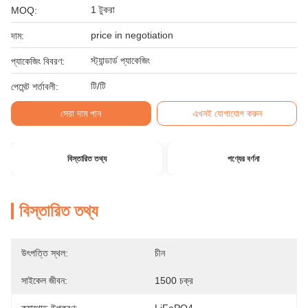
1 টুকরা
MOQ:
price in negotiation
দাম:
স্ট্যান্ডার্ড প্যাকেজিং
প্যাকেজিং বিবরণ:
টি/টি
পেমেন্ট শর্তাবলী:
সেরা দাম পান
এখনই যোগাযোগ করুন
বিস্তারিত তথ্য
পণ্যের বর্ণনা
বিস্তারিত তথ্য
উৎপত্তি স্থল:
চীন
সাইকেল জীবন:
1500 চক্র