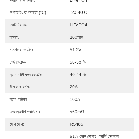
ক্যাথোড উপকরণ:
LiFePO4
অপারেটিং তাপমাত্রা (℃):
-20-40℃
ব্যাটারির ধরন:
LiFePO4
ক্ষমতা:
200আহ
নামমাত্র ভোল্টেজ:
51.2V
চার্জ ভোল্টেজ:
56-58 ভি
স্রাব কাটা বন্ধ ভোল্টেজ:
40-44 ভি
সীমাবদ্ধ বর্তমান:
20A
স্রাব বর্তমান:
100A
অভ্যন্তরীণ প্রতিরোধ:
≤60mΩ
যোগাযোগ:
RS485
51.২ ভোল্ট সোলার এনার্জি স্টোরেজ 