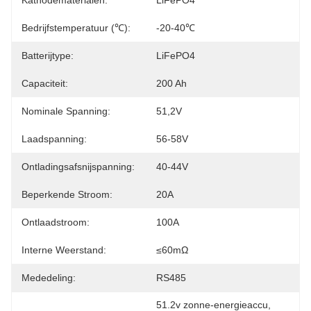
Kathodematerialen:
LiFePO4
Bedrijfstemperatuur (℃):
-20-40℃
Batterijtype:
LiFePO4
Capaciteit:
200 Ah
Nominale Spanning:
51,2V
Laadspanning:
56-58V
Ontladingsafsnijspanning:
40-44V
Beperkende Stroom:
20A
Ontlaadstroom:
100A
Interne Weerstand:
≤60mΩ
Mededeling:
RS485
51.2v zonne-energieaccu
, 