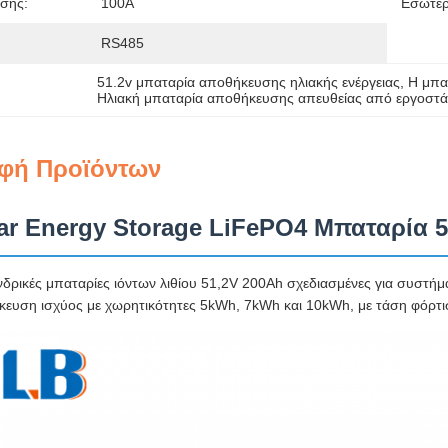
σης:
100Α
Εσωτερ
RS485
51.2v μπαταρία αποθήκευσης ηλιακής ενέργειας
, 
Η μπα
Ηλιακή μπαταρία αποθήκευσης απευθείας από εργοστά
φή Προϊόντων
lar Energy Storage LiFePO4 Μπαταρία
δρικές μπαταρίες ιόντων λιθίου 51,2V 200Ah σχεδιασμένες για συστήμα
κευση ισχύος με χωρητικότητες 5kWh, 7kWh και 10kWh, με τάση φόρτι