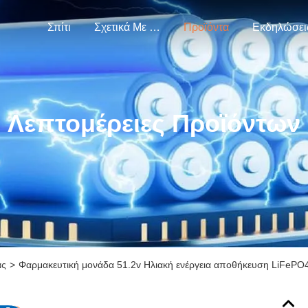
Σπίτι
Σχετικά Με Εμάς
Προϊόντα
Εκδηλώσει
Λεπτομέρειες Προϊόντων
ας
>
Φαρμακευτική μονάδα 51.2v Ηλιακή ενέργεια αποθήκευση LiFePO