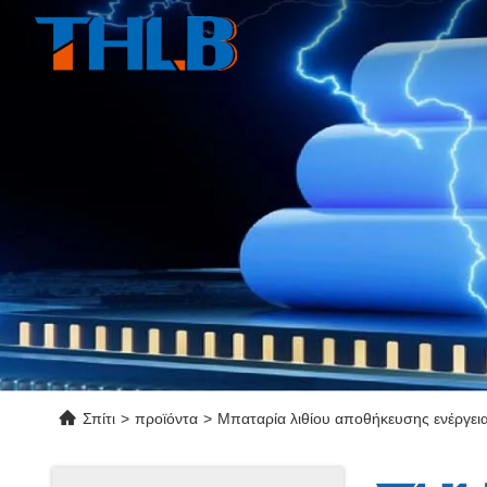
Σπίτι
>
προϊόντα
>
Μπαταρία λιθίου αποθήκευσης ενέργει