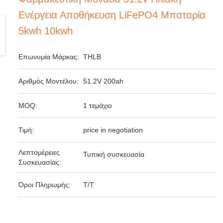
Ενέργεια Αποθήκευση LiFePO4 Μπαταρία
5kwh 10kwh
Επωνυμία Μάρκας:
THLB
Αριθμός Μοντέλου:
51.2V 200ah
MOQ:
1 τεμάχιο
Τιμή:
price in negotiation
Λεπτομέρειες
Τυπική συσκευασία
Συσκευασίας:
Όροι Πληρωμής:
T/T