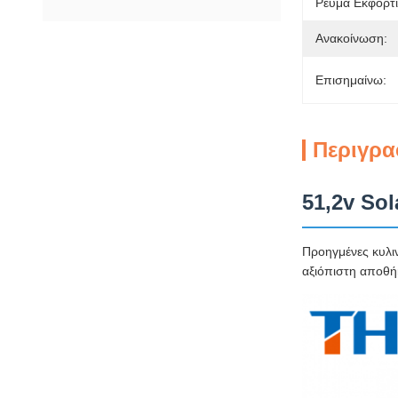
Ρεύμα Εκφόρτι
Ανακοίνωση:
Επισημαίνω:
Περιγρα
51,2v So
Προηγμένες κυλιν
αξιόπιστη αποθή