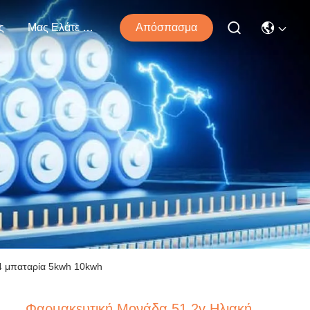
ς
Μας Ελάτε Σε Επαφή Με
Απόσπασμα
4 μπαταρία 5kwh 10kwh
Φαρμακευτική Μονάδα 51.2v Ηλιακή