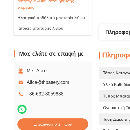
Μπαταρία λιθίου αποθήκευσης
ενέργειας
Ηλεκτρικό ποδήλατο μπαταρία λιθίου
Ιατρικές μπαταρίες λιθίου
Πληροφορ
Μας ελάτε σε επαφή με
Πληροφο
Mrs. Alice
Τόπος Καταγω
Alice@thbattery.com
Υλικά Καθοδίω
+86-632-8059888
Τύπος Μπαταρ
Ονομαστική Τ
Τάση Διακοπής
Επικοινωνήστε Τώρα