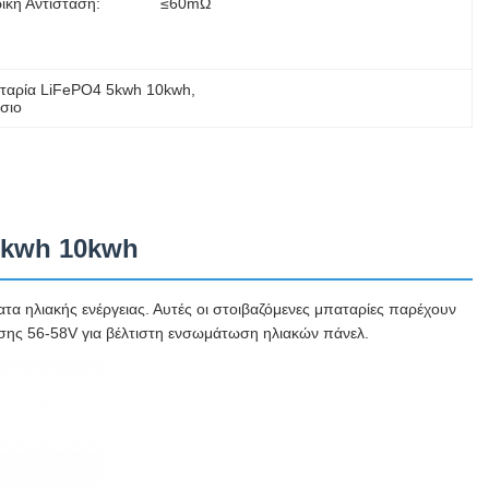
ική Αντίσταση:
≤60mΩ
ταρία LiFePO4 5kwh 10kwh
, 
σιο
 5kwh 10kwh
τα ηλιακής ενέργειας. Αυτές οι στοιβαζόμενες μπαταρίες παρέχουν
σης 56-58V για βέλτιστη ενσωμάτωση ηλιακών πάνελ.