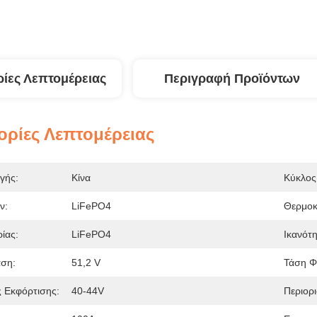
ίες Λεπτομέρειας
Περιγραφή Προϊόντων
ρίες Λεπτομέρειας
γής:
Κίνα
Κύκλος
ν:
LiFePO4
Θερμοκ
ίας:
LiFePO4
Ικανότη
άση:
51,2 V
Τάση Φ
 Εκφόρτισης:
40-44V
Περιορι