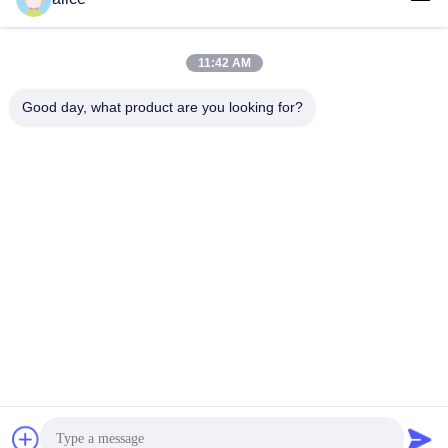
Contact rapide
11:42 AM
Good day, what product are you looking for?
Adresse
Rue Fuyuan 5ème, Parc Industriel de Batteries au Lithium,
Zone de Haute Technologie, Ville de Zaozhuang, Shandong,
Chine
Télégramme
86-632-8059888
E-mail
Alice@thbattery.com
Politique en matière de protection de la vie privée
|
Plan du