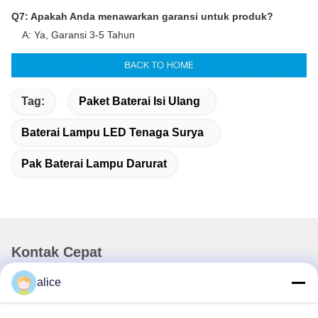
Q7: Apakah Anda menawarkan garansi untuk produk?
A: Ya, Garansi 3-5 Tahun
Tag:
Paket Baterai Isi Ulang
Baterai Lampu LED Tenaga Surya
Pak Baterai Lampu Darurat
Kontak Cepat
alice
Alamat
Jalan Fuyuan ke-5, Taman Industri Baterai Lithium, Zona