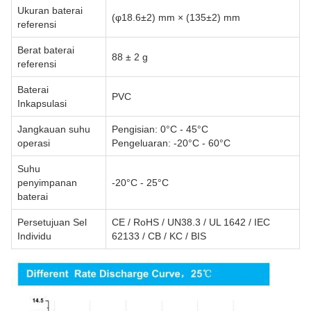
Ukuran baterai
(φ18.6±2) mm × (135±2) mm
referensi
Berat baterai
88 ± 2 g
referensi
Baterai
PVC
Inkapsulasi
Jangkauan suhu
Pengisian: 0°C - 45°C
operasi
Pengeluaran: -20°C - 60°C
Suhu
penyimpanan
-20°C - 25°C
baterai
Persetujuan Sel
CE / RoHS / UN38.3 / UL 1642 / IEC
Individu
62133 / CB / KC / BIS