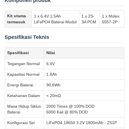
Komponen produk
Kit utama
1 x 6.4V 1.5Ah
1 x 2S-
1 x Molex
termasuk
LiFePO4 Baterai Modul
3A PCM
5557-2P
Spesifikasi Teknis
Spesifikasi
Nilai
Tegangan Normal
6.4V
Kapasitas Normal
1.8Ah
Energi Baterai
90,6Wh
Ketahanan Dalam
< 20mΩ
Masa Hidup Siklus
2000 Times @ 100% DOD
Baterai
6000 Kali @ 80% DOD
Konfigurasi Sel
LiFePO4 18650 3.2V 1800mAh - 2S1P