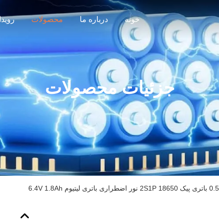
خونه
درباره ما
محصولات
رویدا
جزئیات محصولات
لیتیوم 6.4V 1.8Ah