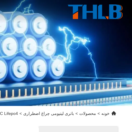
خونه
>
محصولات
>
باتری لیتیومی چراغ اضطراری
>
0.5C Lifepo4 باتری پیک 18650 2S1P نور اضطراری باتری 