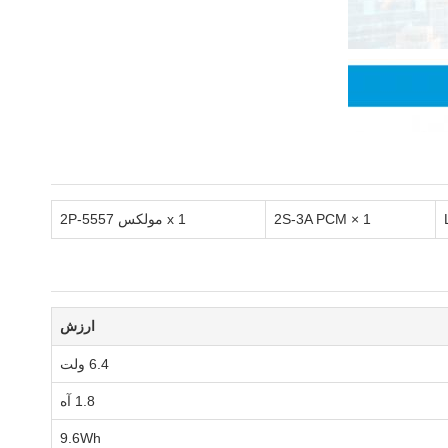
1 × 2S-3A PCM
1 x مولکس 5557-2P
ارزش
6.4 ولت
1.8 آه
9.6Wh