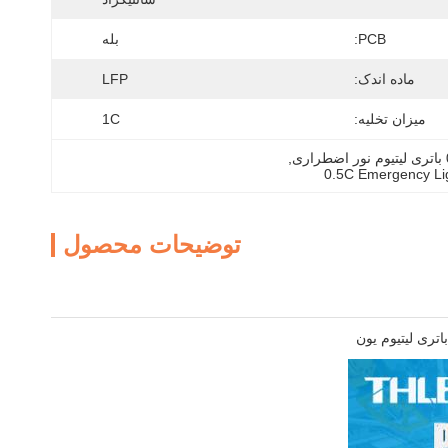
PCB:
بله
ماده اندک:
LFP
میزان تخلیه:
1C
, 
0.5C Emergency Lig
توضیحات محصول