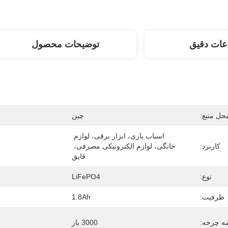
عات دقیق
توضیحات محصول
حل منبع:
چین
اسباب بازی، ابزار برقی، لوازم 
کاربرد:
خانگی، لوازم الکترونیکی مصرفی، 
قایق
نوع:
LiFePO4
ظرفیت:
1.8Ah
 چرخه:
3000 بار