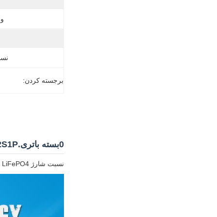
وز
نسب
برجسته کردن:
0بسته باتری.5C LiFePO4 18650 2S1P باتری لیتیوم 6.4V 1.8Ah
نسبت شارژ 0.5C LiFePO4 باتری بسته 6.4V 18650 2S1P 1.8Ah شارژ مجدد کوچک نور اضطراری باتری لیتیوم یون