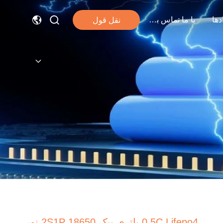
دها
با ما تماس بگیرید
نقل قول
0.5C Lifepo4 باتری پیک 18650 2S1P نور