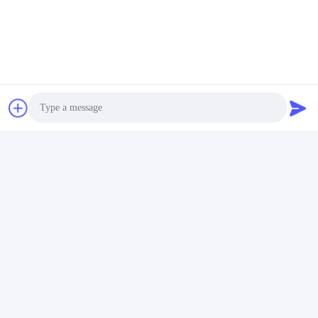
Q5. リチウム イオン セル の 注文 を どう 進め ます か.
A:Plsは,あなたが興味を持っているセルモデルを確認
B: 我々は参照のためにセル仕様と最高の引用を送信します
C: あなたは,引用を確認し,量または発行POを通知します.我々
は,それに応じてPIを送信します.
D: 預金または全額支払いの確認後,生産を開始
Q6. リチウムイオン電池製品に私のロゴを印刷してもいいですか?
A: はい.OEM は歓迎されます.
Q7:製品に対する保証はありますか?
A: はい,3〜5年の保証
Photo
Video Call
札:
充電電池は詰まる
Audio Call
ソーラーLEDライトバッテリー
非常用照明バッテリーパック