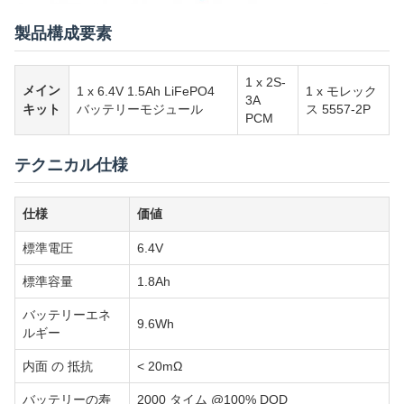
製品構成要素
1 x 2S-
メイン
1 x 6.4V 1.5Ah LiFePO4
1 x モレック
3A
キット
バッテリーモジュール
ス 5557-2P
PCM
テクニカル仕様
仕様
価値
標準電圧
6.4V
標準容量
1.8Ah
バッテリーエネ
9.6Wh
ルギー
内面 の 抵抗
< 20mΩ
バッテリーの寿
2000 タイム @100% DOD