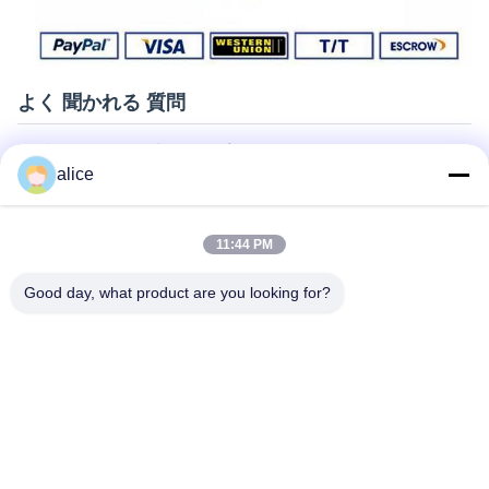
よく 聞かれる 質問
Q1. 評価のために無料のサンプルをいくつかもらえますか?
alice
A: はい,無料のサンプルはOKです,しかし,送料をカバーしません
Q2 リードタイムはどうですか?
11:44 PM
A: サンプルは3~5日必要です
B: 大量生産時間は約2-3週間です
Good day, what product are you looking for?
Q3. 大量注文の MOQ 制限はありますか?
A: MOQ=100pcs
Q4. 商品をどのように送料し,到着するのにどれくらい時間がかか
りますか?
A: サンプルと少量試験注文: 宅配便で送料,通常6~10日
B: 大量の大量注文: 空運または海運