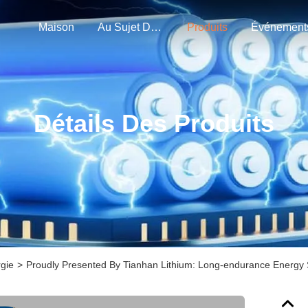
Maison
Au Sujet De Nous
Produits
Événement
Détails Des Produits
rgie
>
Proudly Presented By Tianhan Lithium: Long-endurance Energy S