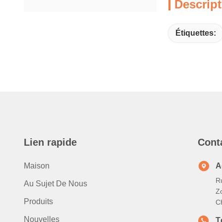
Descript
Étiquettes:
Lien rapide
Cont
Maison
A
R
Au Sujet De Nous
Z
Produits
C
Nouvelles
T