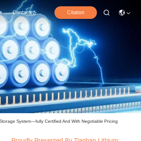
s
Contactez-Nous
Citation
torage System—fully Certified And With Negotiable Pricing
Proudly Presented By Tianhan Lithium: