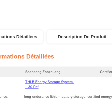
mations Détaillées
Description De Produit
rmations Détaillées
Shandong Zaozhuang
Certific
THLB Energy Storage System 
...30.pdf
ence:
long-endurance lithium battery storage
, 
certified energy