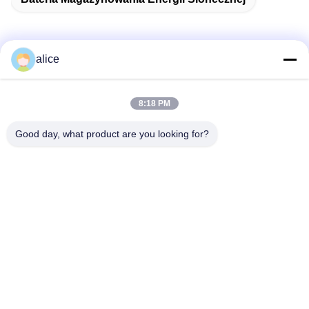
alice
Szybki kontakt
8:18 PM
Adres
Good day, what product are you looking for?
Fuyuan 5th Road, Lithium Battery Industrial Park, High-tech
Zone, Zaozhuang City, Shandong, Chiny
teren
86-632-8059888
E-mail
Alice@thbattery.com