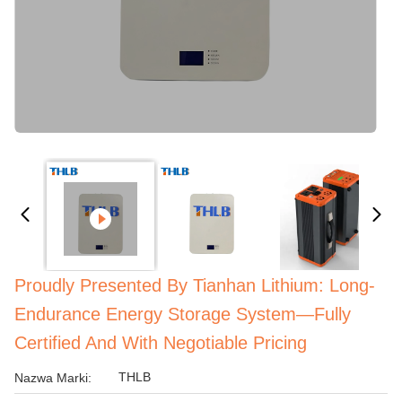
Proudly Presented By Tianhan Lithium: Long-
Endurance Energy Storage System—Fully
Certified And With Negotiable Pricing
THLB
Nazwa Marki: