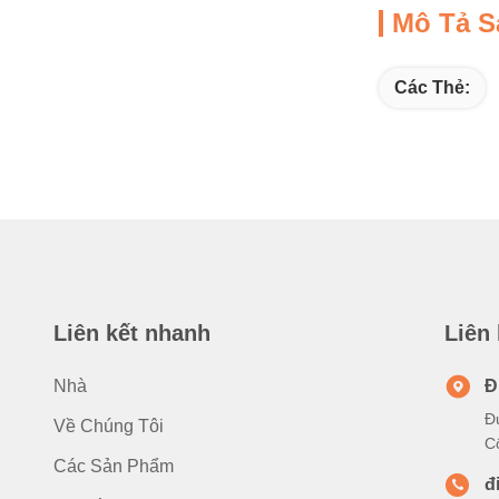
Mô Tả 
Các Thẻ:
Liên kết nhanh
Liên
Nhà
Đ
Đ
Về Chúng Tôi
C
Các Sản Phẩm
đ