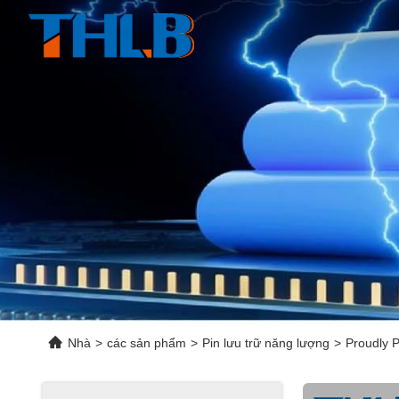
Nhà
>
các sản phẩm
>
Pin lưu trữ năng lượng
>
Proudly P