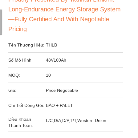
Long-Endurance Energy Storage System
—fully Certified And With Negotiable
Pricing
Tên Thương Hiệu:
THLB
Số Mô Hình:
48V100Ah
MOQ:
10
Giá:
Price Negotiable
Chi Tiết Đóng Gói:
BÁO + PALET
Điều Khoản
L/C,D/A,D/P,T/T,Western Union
Thanh Toán: