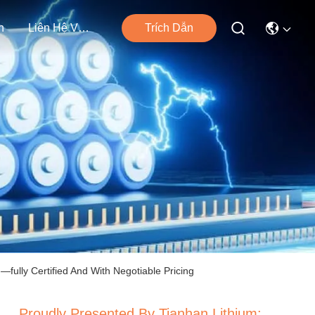
n
Liên Hệ Với Chúng Tôi
Trích Dẫn
ully Certified And With Negotiable Pricing
Proudly Presented By Tianhan Lithium: