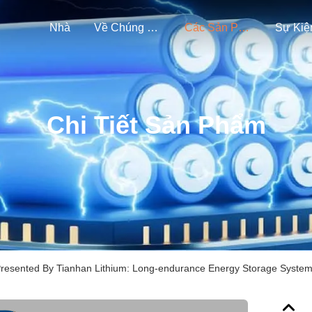
Nhà
Về Chúng Tôi
Các Sản Phẩm
Sự Kiệ
Chi Tiết Sản Phẩm
resented By Tianhan Lithium: Long-endurance Energy Storage System—f