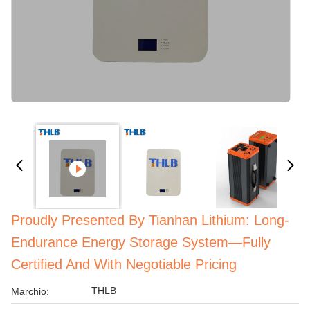
Proudly Presented By Tianhan Lithium: Long-
Endurance Energy Storage System—Fully
Certified And With Negotiable Pricing
THLB
Marchio: