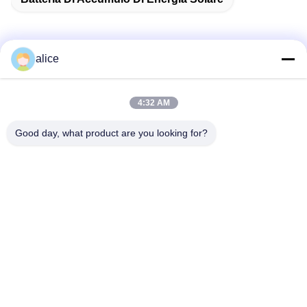
alice
Contatto rapido
4:32 AM
Indirizzo
Good day, what product are you looking for?
Via Fuyuan 5, Parco Industriale delle Batterie al Litio, Zona
High-tech, Città di Zaozhuang, Shandong, Cina
tel
86-632-8059888
E-mail
Alice@thbattery.com