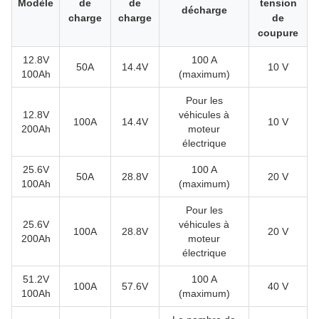
Modèle
de
de
tension
décharge
charge
charge
de
coupure
12.8V
100 A
50A
14.4V
10 V
100Ah
(maximum)
Pour les
12.8V
véhicules à
100A
14.4V
10 V
200Ah
moteur
électrique
25.6V
100 A
50A
28.8V
20 V
100Ah
(maximum)
Pour les
25.6V
véhicules à
100A
28.8V
20 V
200Ah
moteur
électrique
51.2V
100 A
100A
57.6V
40 V
100Ah
(maximum)