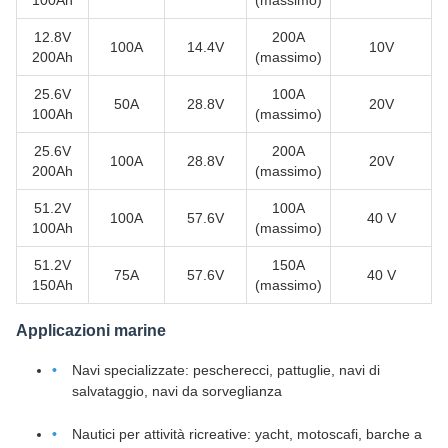
100Ah
(massimo)
12.8V
200A
100A
14.4V
10V
200Ah
(massimo)
25.6V
100A
50A
28.8V
20V
100Ah
(massimo)
25.6V
200A
100A
28.8V
20V
200Ah
(massimo)
51.2V
100A
100A
57.6V
40 V
100Ah
(massimo)
51.2V
150A
75A
57.6V
40 V
150Ah
(massimo)
Applicazioni marine
Navi specializzate: pescherecci, pattuglie, navi di
salvataggio, navi da sorveglianza
Nautici per attività ricreative: yacht, motoscafi, barche a