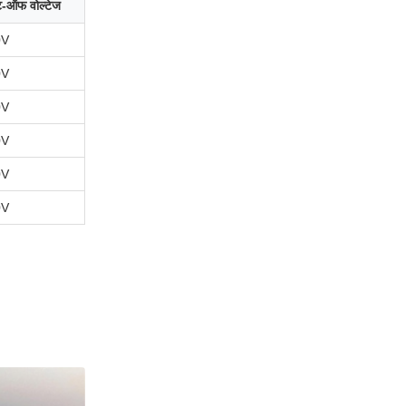
कट-ऑफ वोल्टेज
0V
0V
0V
0V
0V
0V