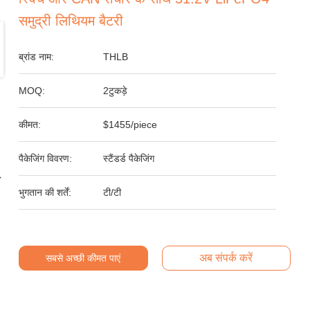
समुद्री लिथियम बैटरी
ब्रांड नाम:
THLB
MOQ:
2टुकड़े
कीमत:
$1455/piece
पैकेजिंग विवरण:
स्टैंडर्ड पैकेजिंग
भुगतान की शर्तें:
टी/टी
अब संपर्क करें
सबसे अच्छी कीमत पाएं