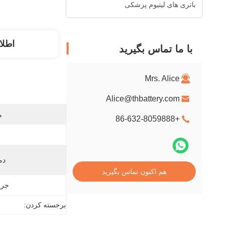
باتری های لیتیوم پزشکی
اطلا
با ما تماس بگیرید
Mrs. Alice
Alice@thbattery.com
م
+86-632-8059888
دم
هم اکنون تماس بگیرید
جری
برجسته کردن: