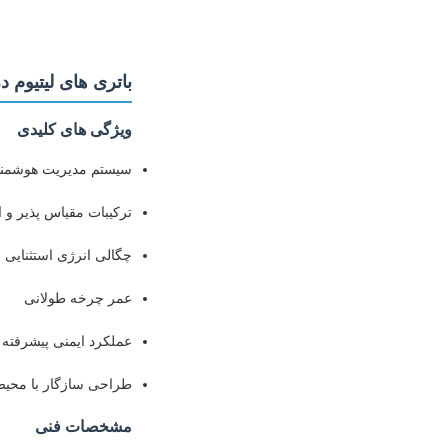
باتری های لیتیوم دریایی LiFePO4 51.2V با
ویژگی های کلیدی
سیستم مدیریت هوشمند
ترکیبات مقیاس پذیر و 
چگالی انرژی استثنایی
عمر چرخه طولانی
عملکرد ایمنی پیشرفته
طراحی سازگار با محی
مشخصات فنی