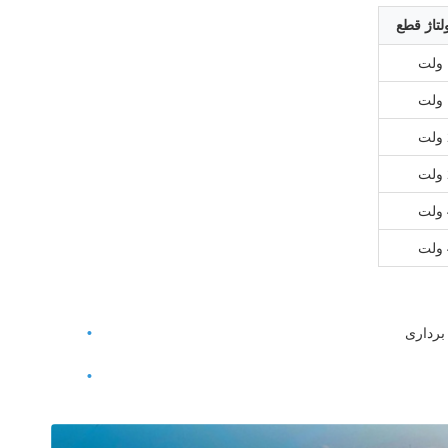
لتاژ قطع
برداری