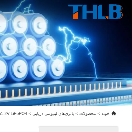
خونه
>
محصولات
>
باتری‌های لیتیومی دریایی
>
51.2V LiFePO4 باتری لیتیوم دریایی با سوئیچ و ارتباطات N