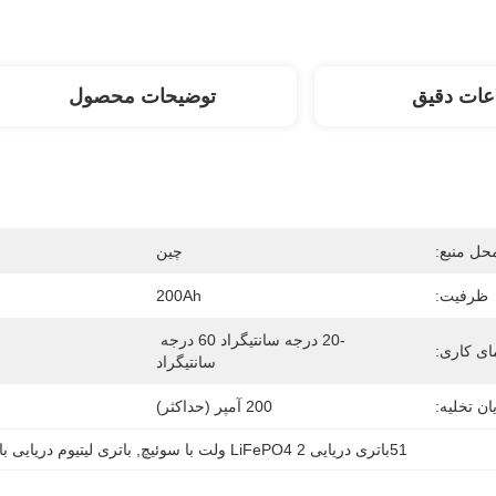
عات دقیق
توضیحات محصول
حل منبع:
چین
ظرفیت:
200Ah
-20 درجه سانتیگراد 60 درجه 
ای کاری:
سانتیگراد
ان تخلیه:
200 آمپر (حداکثر)
51باتری دریایی LiFePO4 2 ولت با سوئیچ
, 
باتری لیتیوم دریایی با ا