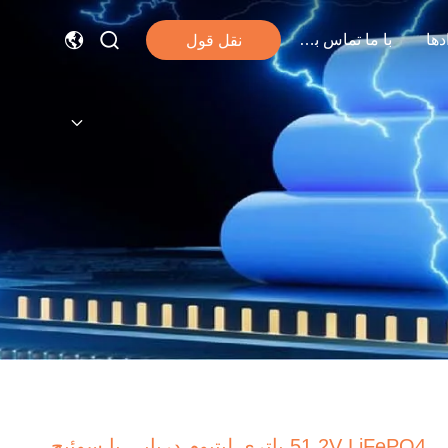
دها
با ما تماس بگیرید
نقل قول
51.2V LiFePO4 باتری لیتیوم دریایی با سوئیچ