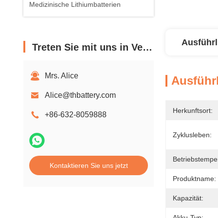
Medizinische Lithiumbatterien
Ausführl
Treten Sie mit uns in Verbindung
Mrs. Alice
Ausführl
Alice@thbattery.com
Herkunftsort:
+86-632-8059888
Zyklusleben:
Betriebstempe
Kontaktieren Sie uns jetzt
Produktname:
Kapazität:
Akku-Typ: