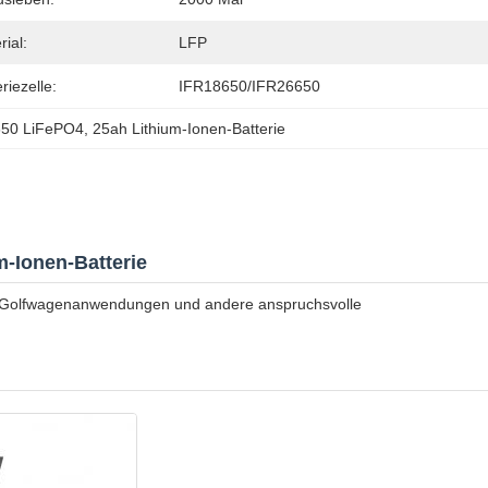
rial:
LFP
riezelle:
IFR18650/IFR26650
650 LiFePO4
, 
25ah Lithium-Ionen-Batterie
m-Ionen-Batterie
ür Golfwagenanwendungen und andere anspruchsvolle