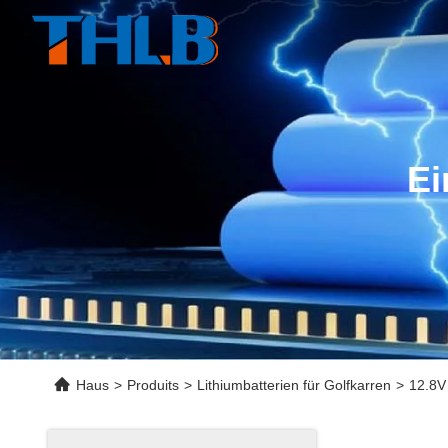
Ei
Haus
>
Produits
>
Lithiumbatterien für Golfkarren
>
12.8V