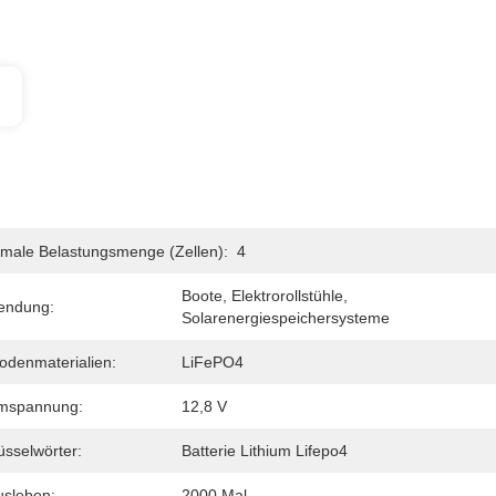
male Belastungsmenge (zellen):
4
Boote, Elektrorollstühle, 
endung:
Solarenergiespeichersysteme
odenmaterialien:
LiFePO4
mspannung:
12,8 V
üsselwörter:
Batterie Lithium Lifepo4
usleben:
2000 Mal