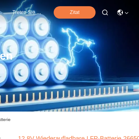
tungen
Treten Sie Mit Uns In Verbindung
Zitat
ten
tterie
12.8V Wiederaufladbare LFP-Batterie 2665