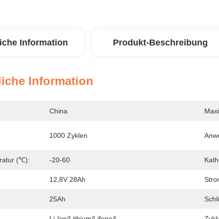
iche Information
Produkt-Beschreibung
iche Information
China
Maxi
1000 Zyklen
Anw
ratur (℃):
-20-60
Kath
12,8V 28Ah
Stro
25Ah
Schl
Li-Ion/Lithium/lifepo4
Zykl