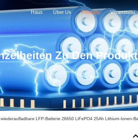
Haus
Über Us
Produits
Veranstal
nzelheiten Zu Den Produk
 wiederaufladbare LFP-Batterie 26650 LiFePO4 25Ah Lithium-Ionen-Ba