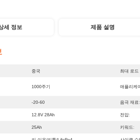
상세 정보
제품 설명
보
중국
최대 로드 
1000주기
애플리케이
-20-60
음극 재료:
12.8V 28Ah
전압:
25Ah
키워드:
리-이온/리튬/LifePo4
사이클 수