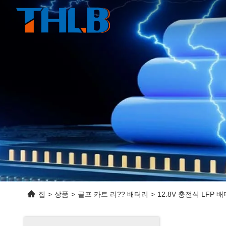
집
>
상품
>
골프 카트 리?? 배터리
>
12.8V 충전식 LFP 배