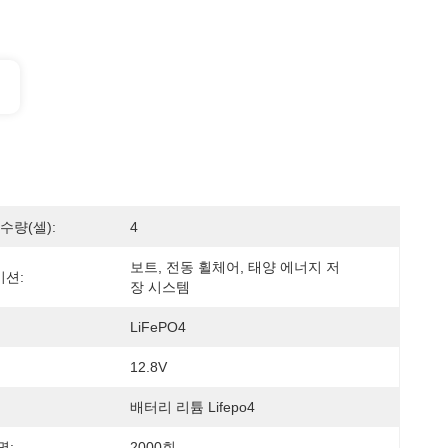
수량(셀):
4
보트, 전동 휠체어, 태양 에너지 저
션:
장 시스템
LiFePO4
12.8V
배터리 리튬 Lifepo4
명:
2000회